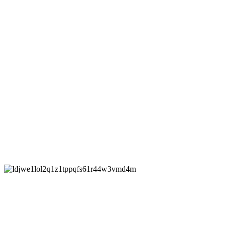
Полезные советы
Виды керамогранита: характеристики, применение и
выбор
novalive
12.03.2026
Вы пропустили
Дом
Защита от протечек в частном доме: надежность и
автоматизация водоснабжения
Uncategorized