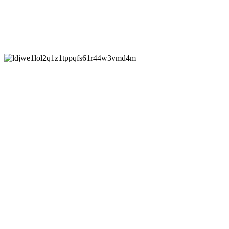
компоста, готовых весенних составов для плодово-ягодных
культур.
Навигация по записям
Как укоренить сельдерей черешковый из магазина
Что сделать с яблоками если они замерзли на балконе
От
novalive
Похожие записи
Полезные советы
Сплавы на байдарках по Дону: маршруты, советы и