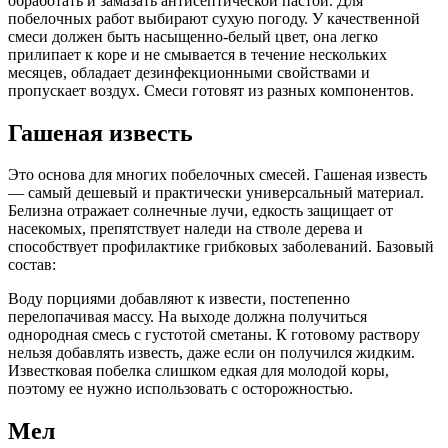
обработать и замазать антисептической пастой. Для
побелочных работ выбирают сухую погоду. У качественной
смеси должен быть насыщенно-белый цвет, она легко
прилипает к коре и не смывается в течение нескольких
месяцев, обладает дезинфекционными свойствами и
пропускает воздух. Смеси готовят из разных компонентов.
Гашеная известь
Это основа для многих побелочных смесей. Гашеная известь
— самый дешевый и практически универсальный материал.
Белизна отражает солнечные лучи, едкость защищает от
насекомых, препятствует наледи на стволе дерева и
способствует профилактике грибковых заболеваний. Базовый
состав:
Воду порциями добавляют к извести, постепенно
перелопачивая массу. На выходе должна получиться
однородная смесь с густотой сметаны. К готовому раствору
нельзя добавлять известь, даже если он получился жидким.
Известковая побелка слишком едкая для молодой коры,
поэтому ее нужно использовать с осторожностью.
Мел