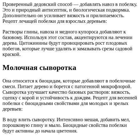
Проверенный дедовский способ — добавлять навоз в побелку.
Это и природный антисептик, и биологическая подкормка.
Дополнительно он усиливает вязкость и прилипаемость.
Рецепт лечащей побелки для взрослых деревьев:
Растворы глины, навоза и медного купороса добавляют к
базовому. Используя этот состав, акцентируются на лечении
дерева. Цитокинины будут провоцировать рост плодовых
побегов, которые лучше удалять и замазывать срезы садовой
краской.
Молочная сыворотка
Она относится к биоцидам, которые добавляют в побелочные
смеси. Питает дерево и борется с патогенной микрофлорой.
Сыворотка улучшает качество базовых растворов: вязкость,
сцепку с корой и устойчивость к дождям. Рецепт для весенней
побелки с биоцидными свойствами для молодых и зрелых
деревьев:
В воду влить сыворотку. Интенсивно мешая, добавить мел,
порошковую глину и мыло. Биоцидные свойства побелки
будут активны до начала цветения.