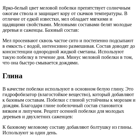
Ярко-белый цвет меловой побелки препятствует солнечным
ожогам ствола и защищает кору от скачков температуры. В
отличие от едкой известки, мел обладает мягкими и
щадящими свойствами. Меловыми составами белят молодые
деревья и саженцы. Базовый состав:
Мел просеивают сквозь частое сито и постепенно подсыпают
в емкость с водой, интенсивно размешивая. Состав доводят до
консистенции однородной жидкой сметаны. Используют
такую побелку в течение дня. Минус меловой побелки в том,
что она быстро смывается дождями.
Глина
В качестве побелки используют в основном белую глину. Это
гидрофобизатор (влагостойкое вещество), который добавляют
к базовым составам. Побелки с глиной устойчивы к морозам и
дождям. Благодаря глине побелочный состав становится
вязким и липучим. Рецепт осенней побелки для молодых
деревьев и двухлетних саженцев:
К базовому меловому составу добавляют болтушку из глины.
Используют за один день.