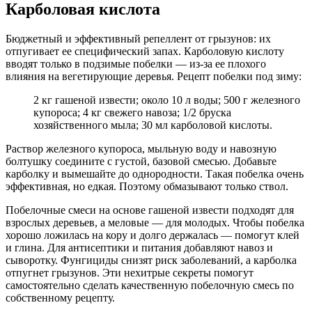
Карболовая кислота
Бюджетный и эффективный репеллент от грызунов: их
отпугивает ее специфический запах. Карболовую кислоту
вводят только в подзимые побелки — из-за ее плохого
влияния на вегетирующие деревья. Рецепт побелки под зиму:
2 кг гашеной извести; около 10 л воды; 500 г железного
купороса; 4 кг свежего навоза; 1/2 бруска
хозяйственного мыла; 30 мл карболовой кислоты.
Раствор железного купороса, мыльную воду и навозную
болтушку соедините с густой, базовой смесью. Добавьте
карболку и вымешайте до однородности. Такая побелка очень
эффективная, но едкая. Поэтому обмазывают только ствол.
Побелочные смеси на основе гашеной извести подходят для
взрослых деревьев, а меловые — для молодых. Чтобы побелка
хорошо ложилась на кору и долго держалась — помогут клей
и глина. Для антисептики и питания добавляют навоз и
сыворотку. Фунгициды снизят риск заболеваний, а карболка
отпугнет грызунов. Эти нехитрые секреты помогут
самостоятельно сделать качественную побелочную смесь по
собственному рецепту.