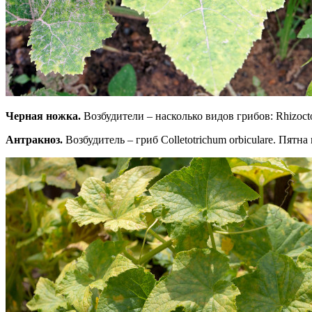
Черная ножка.
Возбудители – насколько видов грибов: Rhizocton
Антракноз.
Возбудитель – гриб Colletotrichum orbiculare. Пятн