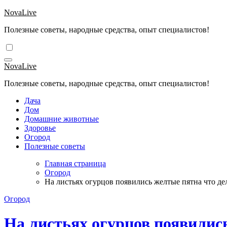
Перейти
NovaLive
к
Полезные советы, народные средства, опыт специалистов!
содержимому
NovaLive
Полезные советы, народные средства, опыт специалистов!
Дача
Дом
Домашние животные
Здоровье
Огород
Полезные советы
Главная страница
Огород
На листьях огурцов появились желтые пятна что де
Огород
На листьях огурцов появилис