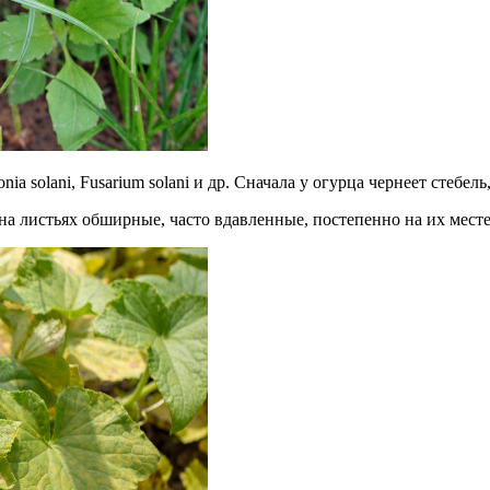
ia solani, Fusarium solani и др. Сначала у огурца чернеет стебел
а на листьях обширные, часто вдавленные, постепенно на их мест