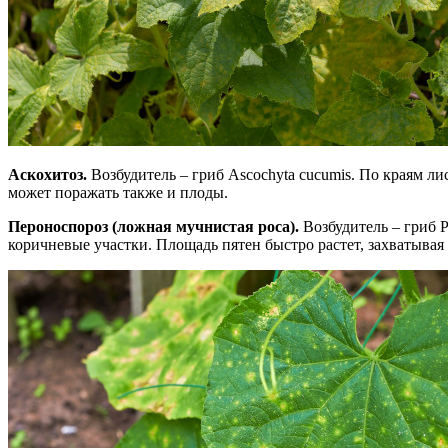
Аскохитоз.
Возбудитель – гриб Ascochyta cucumis. По краям л
может поражать также и плоды.
Пероноспороз (ложная мучнистая роса).
Возбудитель – гриб P
коричневые участки. Площадь пятен быстро растет, захватывая 