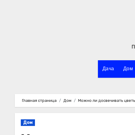
Перейти
к
содержимому
П
Дача
Дом
Главная страница
Дом
Можно ли досвечивать цвет
Дом