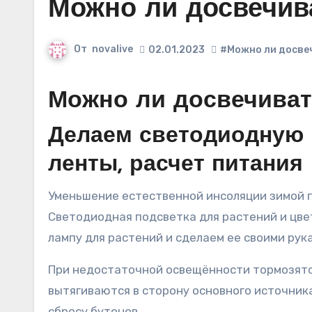
Можно ли досвечив
От
novalive
02.01.2023
#Можно ли досве
Можно ли досвечива
Делаем светодиодную 
ленты, расчет питания
Уменьшение естественной инсоляции зимой приводит к световому голоданию комнатных растений и снижению интенсивности фотосинтеза.
Светодиодная подсветка для растений и цве
лампу для растений и сделаем ее своими рук
При недостаточной освещённости тормозятс
вытягиваются в сторону основного источник
сбросу бутонов.