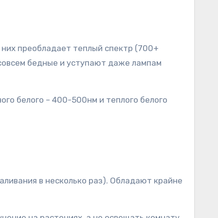
 них преобладает теплый спектр (700+
 совсем бедные и уступают даже лампам
го белого – 400-500нм и теплого белого
ливания в несколько раз). Обладают крайне
чение на растениях, а не освещать комнату.