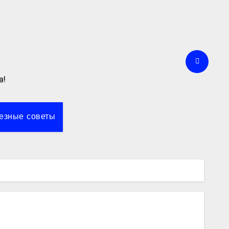
в!
езные советы