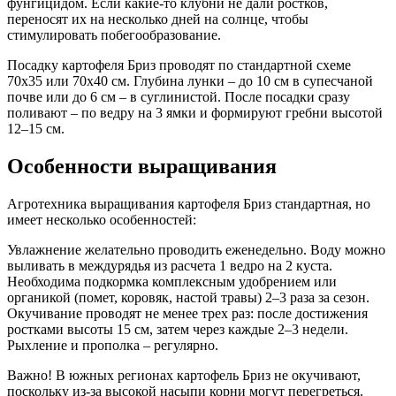
фунгицидом. Если какие-то клубни не дали ростков,
переносят их на несколько дней на солнце, чтобы
стимулировать побегообразование.
Посадку картофеля Бриз проводят по стандартной схеме
70х35 или 70х40 см. Глубина лунки – до 10 см в супесчаной
почве или до 6 см – в суглинистой. После посадки сразу
поливают – по ведру на 3 ямки и формируют гребни высотой
12–15 см.
Особенности выращивания
Агротехника выращивания картофеля Бриз стандартная, но
имеет несколько особенностей:
Увлажнение желательно проводить еженедельно. Воду можно
выливать в междурядья из расчета 1 ведро на 2 куста.
Необходима подкормка комплексным удобрением или
органикой (помет, коровяк, настой травы) 2–3 раза за сезон.
Окучивание проводят не менее трех раз: после достижения
ростками высоты 15 см, затем через каждые 2–3 недели.
Рыхление и прополка – регулярно.
Важно! В южных регионах картофель Бриз не окучивают,
поскольку из-за высокой насыпи корни могут перегреться.