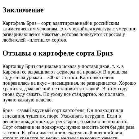
Заключение
Картофель Бриз – сорт, адаптированный к российским
климатическим условиям. Это урожайная культура с умеренно
разваривающейся мякотью, которая пользуется спросом у
любителей «плотных» сортов.
Отзывы о картофеле сорта Бриз
Картошку Бриз специально искала у поставщиков, т. к. в
Карелии ее выращивают фермеры на продажу. В прошлом
году сняла урожай – 300 кг с сотки. Картошка очень
понравилась на вкус – насыщенная, не разваривается. Хорошо
хранится, даже весной не становится сладкой. В этом году
снова буду сажать. По уходу все стандартно, но поливать
нужно каждую неделю.
Бриз – самый вкусный сорт картофеля. Он подходит для
запекания, тушения, пюре. Ухаживать нетрудно. Если в
регионе дожди проходят регулярно, то можно не поливать.
Сорт отзывчив на подкормку, нужно вносить хотя бы два раза
за сезон. Клубни имеют привлекательный внешний вид,
хорошо хранятся до весны, не теряя вкусовых качеств.