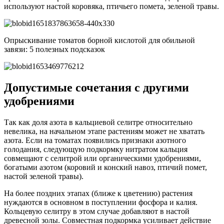
используют настой коровяка, птичьего помета, зеленой травы.
Опрыскивание томатов борной кислотой для обильной
завязи: 5 полезных подсказок
Допустимые сочетания с другими
удобрениями
Так как доля азота в кальциевой селитре относительно
невелика, на начальном этапе растениям может не хватать
азота. Если на томатах появились признаки азотного
голодания, следующую подкормку нитратом кальция
совмещают с селитрой или органическими удобрениями,
богатыми азотом (коровий и конский навоз, птичий помет,
настой зеленой травы).
На более поздних этапах (ближе к цветению) растения
нуждаются в основном в поступлении фосфора и калия.
Кольцевую селитру в этом случае добавляют в настой
древесной золы. Совместная подкормка усиливает действие