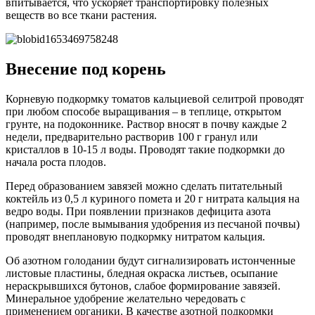
впитывается, что ускоряет транспортировку полезных
веществ во все ткани растения.
Внесение под корень
Корневую подкормку томатов кальциевой селитрой проводят
при любом способе выращивания – в теплице, открытом
грунте, на подоконнике. Раствор вносят в почву каждые 2
недели, предварительно растворив 100 г гранул или
кристаллов в 10-15 л воды. Проводят такие подкормки до
начала роста плодов.
Перед образованием завязей можно сделать питательный
коктейль из 0,5 л куриного помета и 20 г нитрата кальция на
ведро воды. При появлении признаков дефицита азота
(например, после вымывания удобрения из песчаной почвы)
проводят внеплановую подкормку нитратом кальция.
Об азотном голодании будут сигнализировать истонченные
листовые пластины, бледная окраска листьев, осыпание
нераскрывшихся бутонов, слабое формирование завязей.
Минеральное удобрение желательно чередовать с
применением органики. В качестве азотной подкормки