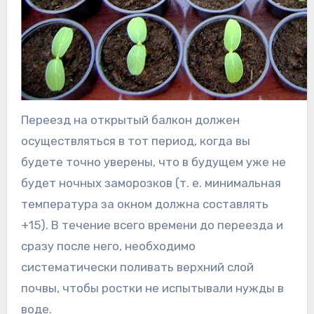
Переезд на открытый балкон должен
осуществляться в тот период, когда вы
будете точно уверены, что в будущем уже не
будет ночных заморозков (т. е. минимальная
температура за окном должна составлять
+15). В течение всего времени до переезда и
сразу после него, необходимо
систематически поливать верхний слой
почвы, чтобы ростки не испытывали нужды в
воде.