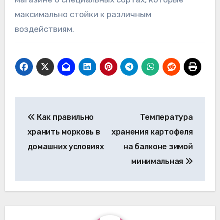
максимально стойки к различным
воздействиям.
Навигация
Как правильно
Температура
по
хранить морковь в
хранения картофеля
записям
домашних условиях
на балконе зимой
минимальная