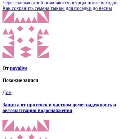
Навигация
Через сколько дней появляются огурцы после всходов
Как сохранить семена тыквы для посадки до весны
по
записям
От
novalive
Похожие записи
Дом
Защита от протечек в частном доме: надежность и
автоматизация водоснабжения