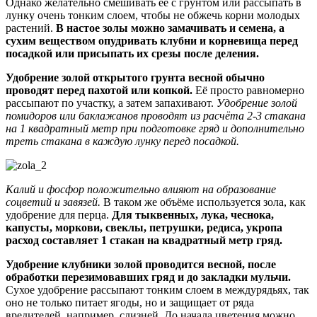
Однако желательно смешивать её с грунтом или рассыпать в
лунку очень тонким слоем, чтобы не обжечь корни молодых
растений.
В настое золы можно замачивать и семена, а
сухим веществом опудривать клубни и корневища перед
посадкой или присыпать их срезы после деления.
Удобрение золой открытого грунта весной обычно
проводят перед пахотой или копкой.
Её просто равномерно
рассыпают по участку, а затем запахивают.
Удобрение золой
помидоров или баклажанов проводят из расчёта 2-3 стакана
на 1 квадратный метр при подготовке гряд и дополнительно
треть стакана в каждую лунку перед посадкой.
Калий и фосфор положительно влияют на образование
соцветий и завязей.
В таком же объёме используется зола, как
удобрение для перца.
Для тыквенных, лука, чеснока,
капусты, моркови, свеклы, петрушки, редиса, укропа
расход составляет 1 стакан на квадратный метр гряд.
Удобрение клубники золой проводится весной, после
обработки перезимовавших гряд и до закладки мульчи.
Сухое удобрение рассыпают тонким слоем в междурядьях, так
оно не только питает ягоды, но и защищает от ряда
вредителей, например, слизней. До начала цветения можно