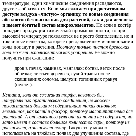
температуры, одни химические соединения распадаются,
другие – образуются.
Если мы сжигаем при достаточном
доступе воздуха «чистую» органику, то новые соединения
абсолютно безопасны как для растений, так и для человека
и имеют богатый состав микроэлементов.
Но если в костёр
попадает продукция химической промышленности, то при
высокой температуре появляются не просто бесполезные, но и
токсичные вещества, которые при дальнейшем использовании
золы попадут в растения.
Поэтому только чистая древесная
зола может использоваться как удобрение.
Её можно
получить при сжигании:
дров в печах, каминах, мангалах; ботвы, веток после
обрезки; листьев деревьев, сухой травы после
скашивания; соломы, шелухи; топливных гранул
(пеллет).
Кстати, зола от сжигания торфа, казалось бы,
натурального органического соединения, не может
похвастаться большим содержанием таких основных
элементов, как калий и фосфор, поэтому малопитательна для
растений. А от каменного угля она их почти не содержит, но
зато имеет в составе большое количество серы, поэтому не
раскисляет, а закисляет почву.
Такую золу можно
использовать на тяжёлых почвах для улучшения состава, где