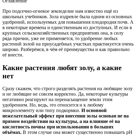
Оглавление
Про подсечно-огневое земледелие нам известно ещё из
школьных учебников. Зола издревле была одним из основных
удобрений, используемых для повышения плодородия почв. А
в некоторые времена и единственным из доступных. И если в
крупных сельскохозяйственных предприятиях она, в силу
ряда причин, уже не применяется, то удобрение любых
растений золой на приусадебных участках практикуется очень
широко. Разберёмся, в чём её преимущества и как правильно
её внести.
Какие растения любят золу, а какие
нет
Сразу скажем, что строго разделять растения на любящие золу
и не любящие не совсем корректно. Да, некоторые культуры
негативно реагируют на перенасыщение земли этим
удобрением. Но, ведь, это относится и к любому
микроэлементу или типу подкормки.
И основной
нежелательный эффект при внесении золы основан не на
прямом воздействии на культуры, а на влияние её на
кислотность почвы при использовании в больших
объёмах.
В этом случае она может существенно повышать pH