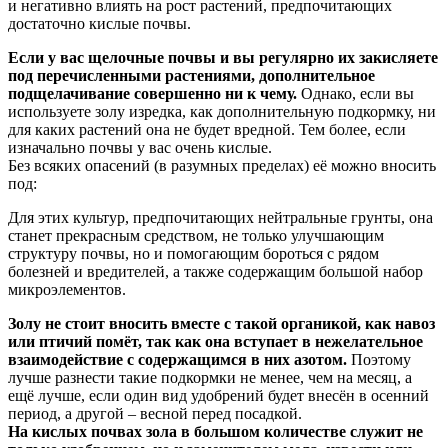
и негативно влиять на рост растений, предпочитающих
достаточно кислые почвы.
Если у вас щелочные почвы и вы регулярно их закисляете
под перечисленными растениями, дополнительное
подщелачивание совершенно ни к чему.
Однако, если вы
используете золу изредка, как дополнительную подкормку, ни
для каких растений она не будет вредной. Тем более, если
изначально почвы у вас очень кислые.
Без всяких опасений (в разумных пределах) её можно вносить
под:
Для этих культур, предпочитающих нейтральные грунты, она
станет прекрасным средством, не только улучшающим
структуру почвы, но и помогающим бороться с рядом
болезней и вредителей, а также содержащим большой набор
микроэлементов.
Золу не стоит вносить вместе с такой органикой, как навоз
или птичий помёт, так как она вступает в нежелательное
взаимодействие с содержащимся в них азотом.
Поэтому
лучше разнести такие подкормки не менее, чем на месяц, а
ещё лучше, если один вид удобрений будет внесён в осенний
период, а другой – весной перед посадкой.
На кислых почвах зола в большом количестве служит не