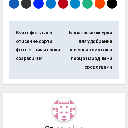
Навигация
Картофель гала
Банановые шкурки
по
описание сорта
для удобрения
записям
фото отзывы сроки
рассады томатов и
созревания
перца народными
средствами