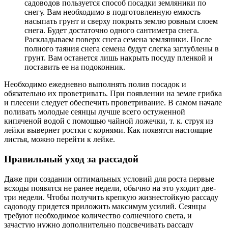
садоводов пользуется способ посадки земляники по
снегу. Вам необходимо в подготовленную емкость
насыпать грунт и сверху покрыть землю ровным слоем
снега. Будет достаточно одного сантиметра снега.
Раскладываем поверх снега семена земляники. После
полного таяния снега семена будут слегка заглублены в
грунт. Вам останется лишь накрыть посуду пленкой и
поставить ее на подоконник.
Необходимо ежедневно выполнять полив посадок и
обязательно их проветривать. При появлении на земле грибка
и плесени следует обеспечить проветривание. В самом начале
поливать молодые сеянцы лучше всего остуженной
кипяченой водой с помощью чайной ложечки, т. к. струя из
лейки вывернет ростки с корнями. Как появятся настоящие
листья, можно перейти к лейке.
Правильный уход за рассадой
Даже при создании оптимальных условий для роста первые
всходы появятся не ранее недели, обычно на это уходит две-
три недели. Чтобы получить крепкую жизнестойкую рассаду
садоводу придется приложить максимум усилий. Сеянцы
требуют необходимое количество солнечного света, и
зачастую нужно дополнительно подсвечивать рассаду