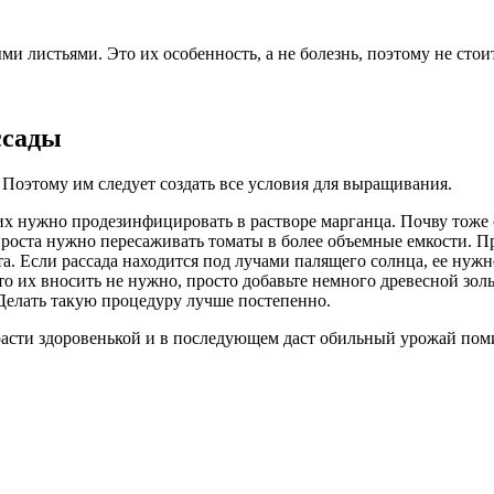
и листьями. Это их особенность, а не болезнь, поэтому не стои
ссады
Поэтому им следует создать все условия для выращивания.
х нужно продезинфицировать в растворе марганца. Почву тоже с
е роста нужно пересаживать томаты в более объемные емкости. П
а. Если рассада находится под лучами палящего солнца, ее нужн
 то их вносить не нужно, просто добавьте немного древесной зо
Делать такую процедуру лучше постепенно.
расти здоровенькой и в последующем даст обильный урожай пом