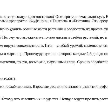
иваются и сохнут края листочков? Осмотрите внимательно куст.
ами препаратов «Фуфанон», « Тантрек» и «Биотлин». Эти средст
лярно удалять больные части растения и обработать их против 
 Потому что заражены не только листья и стебли растений, но и
ием вируса тонколистности. Итог – слабый урожай, маленькие, 
и марганца. Процедуру нужно повторять каждые 2-3 дня до полн
 листочки, то это, возможно, паутинный клещ. Срочно обработа
ничтожить.
ими, ослабленными. Взрослые растения отстают в развитии, деф
 Потому что излечить их не удается. Почву следует пролить р