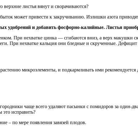
о верхние листья вянут и сворачиваются?
збыток может привести к закручиванию. Излишки азота приводят 
тых удобрений и добавить фосфорно-калийные. Листья приоб
нком. При нехватке цинка — сгибаются вниз, а верх макушки ск
еги. При нехватке кальция они бледные и скрученные. Дефицит ж
астению микроэлементы, и подкармливать ими рекомендуется дв
ородники чаще всего удаляют пасынки с помидоров за один-два 
ы это исправить?
ние – по мере появления завязей плодов.