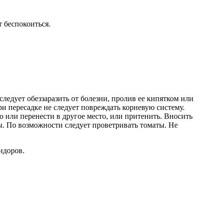
т беспокоиться.
ледует обеззаразить от болезни, пролив ее кипятком или
ри пересадке не следует повреждать корневую систему.
о или перенести в другое место, или притенить. Вносить
лы. По возможности следует проветривать томаты. Не
идоров.