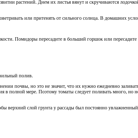
развитии растений. Днем их листья вянут и скручиваются лодочк
роветривать или притенять от сильного солнца. В домашних усло
кости. Помидоры пересадите в больший горшок или пересадите 
вильный полив.
нии почвы, но это не значит, что их нужно ежедневно заливать
я в полной мере. Поэтому томаты следует поливать много, но не
чтобы верхний слой грунта у рассады был постоянно увлажненный