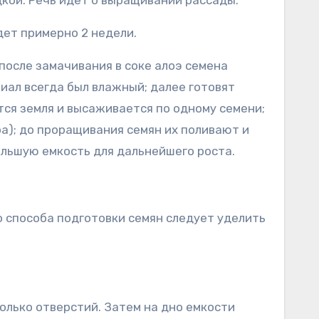
кой. Речь идет о выращивании рассады.
дет примерно 2 недели.
после замачивания в соке алоэ семена
риал всегда был влажный; далее готовят
ся земля и высаживается по одному семени;
а); до проращивания семян их поливают и
ольшую емкость для дальнейшего роста.
о способа подготовки семян следует уделить
олько отверстий. Затем на дно емкости