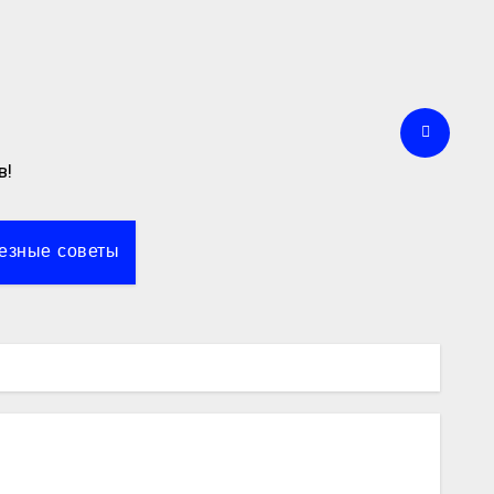
в!
езные советы