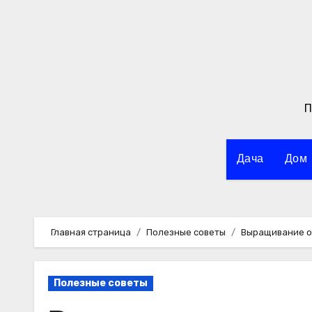
Перейти
к
содержимому
П
Дача
Дом
Главная страница
Полезные советы
Выращивание ог
Полезные советы