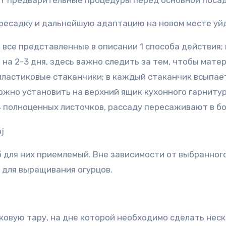
ят предварительные процедуры перед основной посад
ересадку и дальнейшую адаптацию на новом месте уй
все представленные в описании 1 способа действия; 
на 2-3 дня, здесь важно следить за тем, чтобы мате
пластиковые стаканчики; в каждый стаканчик всыпает
ожно установить на верхний ящик кухонного гарнитур
4 полноценных листочков, рассаду пересаживают в б
 для них приемлемый. Вне зависимости от выбранног
 для выращивания огурцов.
ковую тару, на дне которой необходимо сделать неск