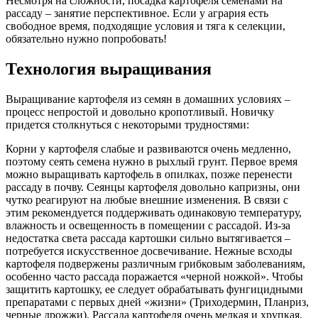
Несмотря на сложности, посадка картофеля семенами на
рассаду – занятие перспективное. Если у агрария есть
свободное время, подходящие условия и тяга к селекции,
обязательно нужно попробовать!
Технология выращивания
Выращивание картофеля из семян в домашних условиях –
процесс непростой и довольно кропотливый. Новичку
придется столкнуться с некоторыми трудностями:
Корни у картофеля слабые и развиваются очень медленно,
поэтому сеять семена нужно в рыхлый грунт. Первое время
можно выращивать картофель в опилках, позже перенести
рассаду в почву. Сеянцы картофеля довольно капризны, они
чутко реагируют на любые внешние изменения. В связи с
этим рекомендуется поддерживать одинаковую температуру,
влажность и освещенность в помещении с рассадой. Из-за
недостатка света рассада картошки сильно вытягивается –
потребуется искусственное досвечивание. Нежные всходы
картофеля подвержены различным грибковым заболеваниям,
особенно часто рассада поражается «черной ножкой». Чтобы
защитить картошку, ее следует обрабатывать фунгицидными
препаратами с первых дней «жизни» (Триходермин, Планриз,
черные дрожжи). Рассада картофеля очень мелкая и хрупкая,