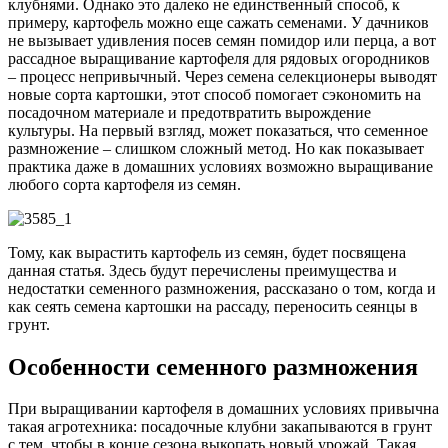
клубнями. Однако это далеко не единственный способ, к
примеру, картофель можно еще сажать семенами. У дачников
не вызывает удивления посев семян помидор или перца, а вот
рассадное выращивание картофеля для рядовых огородников
– процесс непривычный. Через семена селекционеры выводят
новые сорта картошки, этот способ помогает сэкономить на
посадочном материале и предотвратить вырождение
культуры. На первый взгляд, может показаться, что семенное
размножение – слишком сложный метод. Но как показывает
практика даже в домашних условиях возможно выращивание
любого сорта картофеля из семян.
Тому, как вырастить картофель из семян, будет посвящена
данная статья. Здесь будут перечислены преимущества и
недостатки семенного размножения, рассказано о том, когда и
как сеять семена картошки на рассаду, переносить сеянцы в
грунт.
Особенности семенного размножения
При выращивании картофеля в домашних условиях привычна
такая агротехника: посадочные клубни закапываются в грунт
с тем, чтобы в конце сезона выкопать новый урожай. Такая