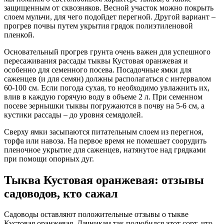
защищенным от сквозняков. Весной участок можно покрыть
слоем мульчи, для чего подойдет перегной. Другой вариант –
прогрев почвы путем укрытия грядок полиэтиленовой
пленкой.
Основательный прогрев грунта очень важен для успешного
пересаживания рассады тыквы Кустовая оранжевая и
особенно для семенного посева. Посадочные ямки для
саженцев (и для семян) должны располагаться с интервалом
60-100 см. Если погода сухая, то необходимо увлажнить их,
влив в каждую горячую воду в объеме 2 л. При семенном
посеве зернышки тыквы погружаются в почву на 5-6 см, а
кустики рассады – до уровня семядолей.
Сверху ямки засыпаются питательным слоем из перегноя,
торфа или навоза. На первое время не помешает соорудить
пленочное укрытие для саженцев, натянутое над грядками
при помощи опорных дуг.
Тыква Кустовая оранжевая: отзывы
садоводов, кто сажал
Садоводы оставляют положительные отзывы о тыкве
Кустовая оранжевая. Дачникам так полюбился этот сорт, что