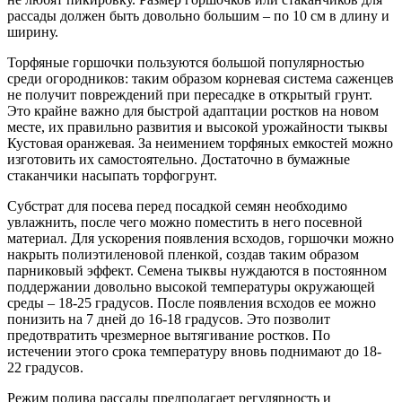
рассады должен быть довольно большим – по 10 см в длину и
ширину.
Торфяные горшочки пользуются большой популярностью
среди огородников: таким образом корневая система саженцев
не получит повреждений при пересадке в открытый грунт.
Это крайне важно для быстрой адаптации ростков на новом
месте, их правильно развития и высокой урожайности тыквы
Кустовая оранжевая. За неимением торфяных емкостей можно
изготовить их самостоятельно. Достаточно в бумажные
стаканчики насыпать торфогрунт.
Субстрат для посева перед посадкой семян необходимо
увлажнить, после чего можно поместить в него посевной
материал. Для ускорения появления всходов, горшочки можно
накрыть полиэтиленовой пленкой, создав таким образом
парниковый эффект. Семена тыквы нуждаются в постоянном
поддержании довольно высокой температуры окружающей
среды – 18-25 градусов. После появления всходов ее можно
понизить на 7 дней до 16-18 градусов. Это позволит
предотвратить чрезмерное вытягивание ростков. По
истечении этого срока температуру вновь поднимают до 18-
22 градусов.
Режим полива рассады предполагает регулярность и