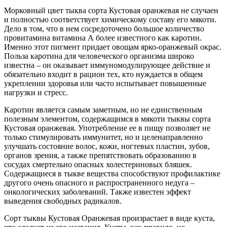
Морковный цвет тыква сорта Кустовая оранжевая не случаен
и полностью соответствует химическому составу его мякоти.
Дело в том, что в нем сосредоточено большое количество
провитамина витамина А более известного как каротин.
Именно этот пигмент придает овощам ярко-оранжевый окрас.
Польза каротина для человеческого организма широко
известна – он оказывает иммуномодулирующее действие и
обязательно входит в рацион тех, кто нуждается в общем
укреплении здоровья или часто испытывает повышенные
нагрузки и стресс.
Каротин является самым заметным, но не единственным
полезным элементом, содержащимся в мякоти тыквы сорта
Кустовая оранжевая. Употребление ее в пищу позволяет не
только стимулировать иммунитет, но и целенаправленно
улучшать состояние волос, кожи, ногтевых пластин, зубов,
органов зрения, а также препятствовать образованию в
сосудах смертельно опасных холестериновых бляшек.
Содержащиеся в тыкве вещества способствуют профилактике
другого очень опасного и распространенного недуга –
онкологических заболеваний. Также известен эффект
выведения свободных радикалов.
Сорт тыквы Кустовая Оранжевая произрастает в виде куста,