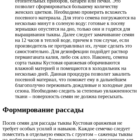
отопительных приборов, батарей или печки. Это
позволит сформироваться большему количеству
женских цветков. Необходимо проверить всхожесть
посевного материала. Для этого семена погружаются на
несколько минут в соленую воду: готовые к посеву
зернышки опустятся на дно, только они и годятся для
выращивания тыквы. Далее следует замачивание семян
на 12 часов в теплой воде, причем в том случае, если
производитель не протравливал их, лучше сделать это
самостоятельно. Для дезинфекции подойдет раствор
перманганата калия, либо сок алоэ. Наконец, семена
сорта тыквы Кустовая оранжевая оборачиваются
влажной материей и помещаются в холодильник на
несколько дней. Данная процедура позволит закалить
посевной материал, что поможет ему в дальнейшем
благополучно переживать дождливые и холодные дни
сезона. Необходимо следить за степенью увлажненности
ткани – поверхность семян не должна пересыхать.
Формирование рассады
Посев семян для рассады тыквы Кустовая оранжевая не
требует особых усилий и навыков. Каждое семечко следует
поместить в отдельную емкость с грунтом – саженцы тыквы
не любят пикировку. Размер горшочков или стаканчиков для