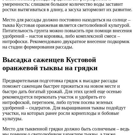
умеренность: слишком большое количество воды заставит
ростки вытягиваться в длину, а засуха затормозит их развитие.
Место для рассады должно постоянно находиться на солнце –
тыква Кустовая оранжевая является светолюбивой культурой.
Питательность грунта можно повысить при помощи внесения
удобрений – настоя коровяка, либо комплексной смеси –
нитрофоски. Рекомендовано двукратное внесение подкормок
на стадии формирования рассады.
Высадка саженцев Кустовой
оранжевой тыквы на грядки
Предварительная подготовка грядок к высадке рассады
поможет саженцам быстрее прижиться на новом месте и
быстро дать богатый урожай. Для этих целей еще осенью
рекомендуется перекопать участок и удобрить его
нитрофоской, перегноем, либо путем посева зеленых
удобрений – сидератов. Для выращивания тыквы подойдут
участки, на которых ранее росли корнеплоды и бобовые
культуры.
Место для тыквенной грядки должно быть солнечным – ведь
мы помним о светолюбивом характере тыквы, а также