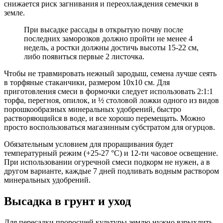
снижается риск загнивания и переохлаждения семечки в
земле.
При высадке рассады в открытую почву после
последних заморозков должно пройти не менее 4
недель, а ростки должны достичь высоты 15-22 см,
либо появиться первые 2 листочка.
Чтобы не травмировать нежный зародыш, семена лучше сеять
в торфяные стаканчики, размером 10х10 см. Для
приготовления смеси в формочки следует использовать 2:1:1
торфа, перегноя, опилок, и ½ столовой ложки одного из видов
порошкообразных минеральных удобрений, быстро
растворяющийся в воде, и все хорошо перемещать. Можно
просто воспользоваться магазинным субстратом для огурцов.
Обязательным условием для проращивания будет
температурный режим (+25-27 °C) и 12-ти часовое освещение.
При использовании огуречной смеси подкорм не нужен, а в
другом варианте, каждые 7 дней подливать водным раствором
минеральных удобрений.
Высадка в грунт и уход
Для пересадки проросшей культуры землю нужно взрыхлить,