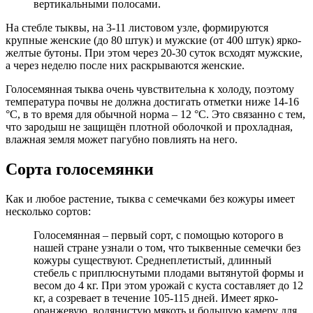
вертикальными полосами.
На стебле тыквы, на 3-11 листовом узле, формируются
крупные женские (до 80 штук) и мужские (от 400 штук) ярко-
желтые бутоны. При этом через 20-30 суток всходят мужские,
а через неделю после них раскрываются женские.
Голосемянная тыква очень чувствительна к холоду, поэтому
температура почвы не должна достигать отметки ниже 14-16
°C, в то время для обычной норма – 12 °C. Это связанно с тем,
что зародыш не защищён плотной оболочкой и прохладная,
влажная земля может пагубно повлиять на него.
Сорта голосемянки
Как и любое растение, тыква с семечками без кожуры имеет
несколько сортов:
Голосемянная – первый сорт, с помощью которого в
нашей стране узнали о том, что тыквенные семечки без
кожуры существуют. Среднеплетистый, длинный
стебель с приплюснутыми плодами вытянутой формы и
весом до 4 кг. При этом урожай с куста составляет до 12
кг, а созревает в течение 105-115 дней. Имеет ярко-
оранжевую, водянистую мякоть и большую камеру для