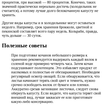
процентов, при высокой — 80 процентов. Конечно, таких
значений практически нереально достичь (холодильник не
считается), а потому лучше долго белокочанную капусту не
хранить.
Другие виды капусты и в холодильнике могут оставаться
недолго. Например, срок хранения брокколи, цветной и
пекинской составляет всего пару недель. Кольраби, правда,
чуть дольше — 30 суток.
Полезные советы
При подготовке кочанов небольшого размера к
хранению рекомендуется выдержать каждый вилок в
соленой воде примерно четверть часа. Затем кочан
подсушивают полотенцем. Это избавляет продукт от
насекомых и полностью ее обеззараживает. Необходим
регулярный осмотр овощей. Если обнаруживается, что
листья начинают терять свой цвет и темнеть, нужно
срочно освободить вилок от бумаги или пленки.
Аккуратно срезав загнившие листочки, следует снова
обернуть капусту. Если видите, что капуста теряет свой
внешний вид, лучше заквасьте ее или приготовьте
какую-либо консервацию.