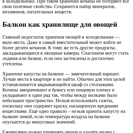
в холодильнике. При таком хранении кочаны не потеряют все
свои полезные свойства. Сохранится набор минералов,
витаминов, питательных веществ.
Балкон как хранилище для овощей
Главный недостаток хранения овощей в холодильнике —
мало места. Даже в самый вместительный может войти не
более десяти кочанов. К тому же есть другие продукты,
закладывающиеся в овощные камеры. Спасением могут стать
лоджия или балкон, если они застеклены и достаточно
утеплены.
Хранение капусты на балконе — замечательный вариант.
Лучше места в квартире и не найти. Обычно для этих целей
устанавливается закрывающийся шкаф со стеллажами.
Кочаны заворачивают в бумагу или пищевую пленку и
укладывают в один ряд так, чтобы между вилками было
небольшое пространство. Нельзя использовать газеты,
поскольку они содержит краску, насыщенную вредными
веществами. Еще одно правило – нельзя хранить капусту на
балконе зимой, если температура воздуха на балконе
опускается до минусовых значений.
Ежемесячно нужно проверять овощи и удалять вилки с