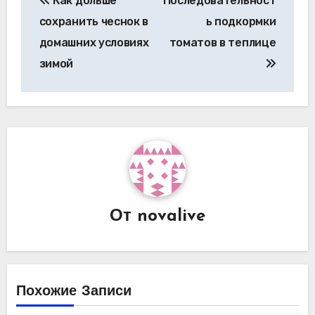
Как дольше
Последовательност
по
сохранить чеснок в
ь подкормки
записям
домашних условиях
томатов в теплице
зимой
От
novalive
Похожие Записи