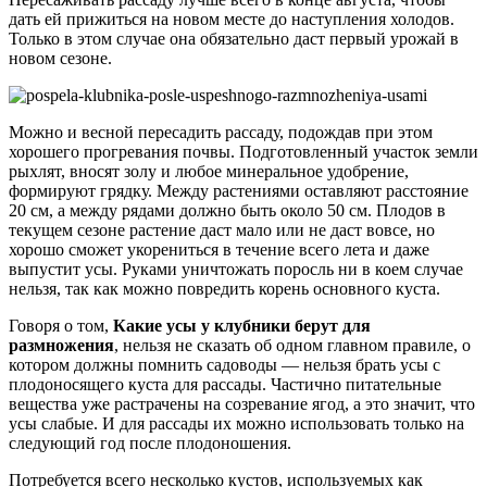
дать ей прижиться на новом месте до наступления холодов.
Только в этом случае она обязательно даст первый урожай в
новом сезоне.
Можно и весной пересадить рассаду, подождав при этом
хорошего прогревания почвы. Подготовленный участок земли
рыхлят, вносят золу и любое минеральное удобрение,
формируют грядку. Между растениями оставляют расстояние
20 см, а между рядами должно быть около 50 см. Плодов в
текущем сезоне растение даст мало или не даст вовсе, но
хорошо сможет укорениться в течение всего лета и даже
выпустит усы. Руками уничтожать поросль ни в коем случае
нельзя, так как можно повредить корень основного куста.
Говоря о том,
Какие усы у клубники берут для
размножения
, нельзя не сказать об одном главном правиле, о
котором должны помнить садоводы — нельзя брать усы с
плодоносящего куста для рассады. Частично питательные
вещества уже растрачены на созревание ягод, а это значит, что
усы слабые. И для рассады их можно использовать только на
следующий год после плодоношения.
Потребуется всего несколько кустов, используемых как