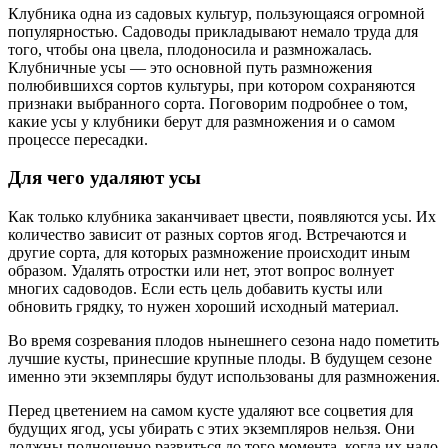
Клубника одна из садовых культур, пользующаяся огромной
популярностью. Садоводы прикладывают немало труда для
того, чтобы она цвела, плодоносила и размножалась.
Клубничные усы — это основной путь размножения
полюбившихся сортов культуры, при котором сохраняются
признаки выбранного сорта. Поговорим подробнее о том,
какие усы у клубники берут для размножения и о самом
процессе пересадки.
Для чего удаляют усы
Как только клубника заканчивает цвести, появляются усы. Их
количество зависит от разных сортов ягод. Встречаются и
другие сорта, для которых размножение происходит иным
образом. Удалять отростки или нет, этот вопрос волнует
многих садоводов. Если есть цель добавить кусты или
обновить грядку, то нужен хороший исходный материал.
Во время созревания плодов нынешнего сезона надо пометить
лучшие кусты, принесшие крупные плоды. В будущем сезоне
именно эти экземпляры будут использованы для размножения.
Перед цветением на самом кусте удаляют все соцветия для
будущих ягод, усы убирать с этих экземпляров нельзя. Они
должны полноценно развиться до того момента, когда их надо