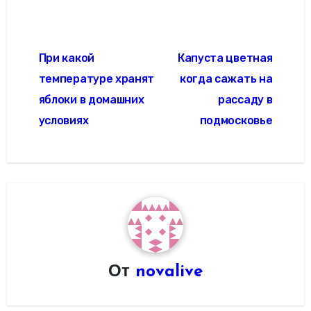
Навигация
При какой
Капуста цветная
по
температуре хранят
когда сажать на
записям
яблоки в домашних
рассаду в
условиях
подмосковье
От
novalive