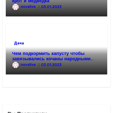
крот и медведка
novalive
03.01.2023
Дача
Чем подкормить капусту чтобы
завязывались кочаны народными
средствами
novalive
03.01.2023