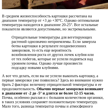
В среднем жизнеспособность картошки рассчитана на
диапазон температур от +3 до +30°С. Однако оптимальная
температура находится в диапазоне 20-25°. Все остальные
показатели являются допустимыми, но экстремальными.
Отрицательные температуры для вегетирующих
растений однозначно неприемлемы. Если замерзла
ботва картошки в результате поздневесенних
заморозков, то есть еще вероятность
возобновления роста от других почек клубня или
от тех побегов, которые не успели подняться над
уровнем почвы. Однако лучше произвести
подсадку новыми клубнями.
А вот что делать, если вы не успели выкопать картошку, а
первые заморозки уже появились? Здесь во внимание нужно
брать 2 фактора: величину отрицательной температуры и ее
продолжительность.
Обычно первые заморозки возникают
в диапазоне от -2 до -5° и длятся не более 12-15 часов.
Почва, особенно рыхлая и с большим количеством органики,
в таких условиях сохраняет положительную температуру.
Мало того, разница температур почвы и атмосферного