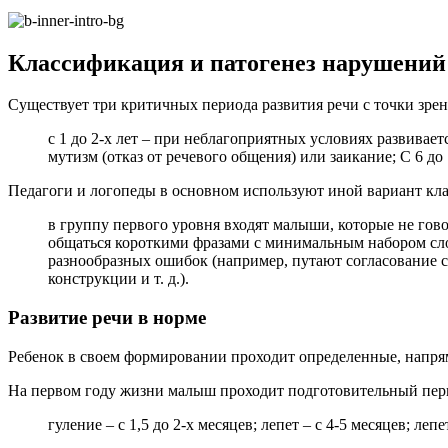
Классификация и патогенез нарушений 
Существует три критичных периода развития речи с точки зре
с 1 до 2-х лет – при неблагоприятных условиях развивае
мутизм (отказ от речевого общения) или заикание; С 6 д
Педагоги и логопеды в основном используют иной вариант кл
в группу первого уровня входят малыши, которые не гов
общаться короткими фразами с минимальным набором сло
разнообразных ошибок (например, путают согласование с
конструкции и т. д.).
Развитие речи в норме
Ребенок в своем формировании проходит определенные, напрям
На первом году жизни малыш проходит подготовительный пер
гуление – с 1,5 до 2-х месяцев; лепет – с 4-5 месяцев; леп