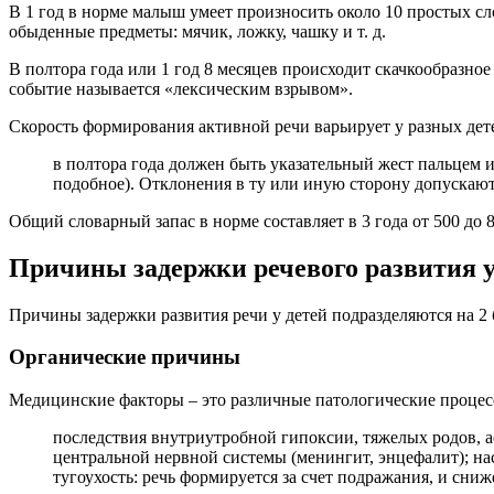
В 1 год в норме малыш умеет произносить около 10 простых сло
обыденные предметы: мячик, ложку, чашку и т. д.
В полтора года или 1 год 8 месяцев происходит скачкообразное 
событие называется «лексическим взрывом».
Скорость формирования активной речи варьирует у разных дет
в полтора года должен быть указательный жест пальцем и
подобное). Отклонения в ту или иную сторону допускаются
Общий словарный запас в норме составляет в 3 года от 500 до 80
Причины задержки речевого развития у
Причины задержки развития речи у детей подразделяются на 2
Органические причины
Медицинские факторы – это различные патологические процесс
последствия внутриутробной гипоксии, тяжелых родов, 
центральной нервной системы (менингит, энцефалит); насл
тугоухость: речь формируется за счет подражания, и сн