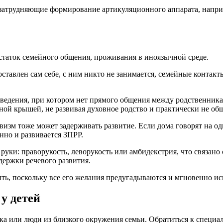
затрудняющие формирование артикуляционного аппарата, наприме
статок семейного общения, проживания в иноязычной среде.
ставлен сам себе, с ним никто не занимается, семейные контак
оведения, при котором нет прямого общения между родственник
ой крышей, не развивая духовное родство и практически не общ
зм тоже может задерживать развитие. Если дома говорят на одно
нно и развивается ЗПРР.
ки: праворукость, леворукость или амбидекстрия, что связано
держки речевого развития.
ть, поскольку все его желания предугадываются и мгновенно исп
у детей
ка или люди из близкого окружения семьи. Обратиться к специа