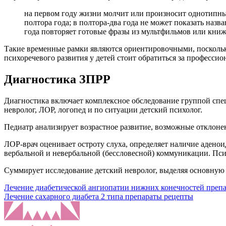
на первом году жизни молчит или произносит однотипные
полтора года; в полтора-два года не может показать назва
года повторяет готовые фразы из мультфильмов или книже
Такие временные рамки являются ориентировочными, поскольк
психоречевого развития у детей стоит обратиться за професси
Диагностика ЗПРР
Диагностика включает комплексное обследование группой специ
невролог, ЛОР, логопед и по ситуации детский психолог.
Педиатр анализирует возрастное развитие, возможные отклонен
ЛОР-врач оценивает остроту слуха, определяет наличие адено
вербальной и невербальной (бессловесной) коммуникации. Пси
Суммирует исследование детский невролог, выделяя основную 
Навигация
Лечение диабетической ангиопатии нижних конечностей препа
Лечение сахарного диабета 2 типа препараты рецепты
по
записям