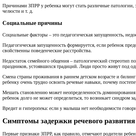
Причинами ЗПРР у ребенка могут стать различные патологии, 
челюсти и т. д.
Социальные причины
Социальные факторы – это педагогическая запущенность, недо
Педагогическая запущенность формируется, если ребенок предо
свойственны поведенческие расстройства.
Недостаток семейного общения – патологический стереотип п
праздников, устоявшихся традиций. Люди просто живут под одн
Смена страны проживания в раннем детском возрасте и билингви
ребенку очень трудно освоить речевые навыки, почему постепе
Мешать становлению может неопределенность доминирования ру
ребенок долго не может определиться, то возникает синдром за
Вредит и гиперопека: если у малыша нет необходимости говори
Симптомы задержки речевого развития 
Первые признаки ЗПРР, как правило, отмечают родители ребен