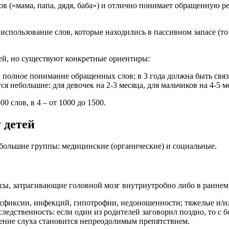
в («мама, папа, дядя, баба») и отлично понимает обращенную ре
использование слов, которые находились в пассивном запасе (то 
ей, но существуют конкретные ориентиры:
 полное понимание обращенных слов; в 3 года должна быть связн
 небольшие: для девочек на 2-3 месяца, для мальчиков на 4-5 м
0 слов, в 4 – от 1000 до 1500.
 детей
 большие группы: медицинские (органические) и социальные.
ы, затрагивающие головной мозг внутриутробно либо в раннем д
асфиксии, инфекций, гипотрофии, недоношенности; тяжелые и/
едственность: если один из родителей заговорил поздно, то с б
ижение слуха становится непреодолимым препятствием.