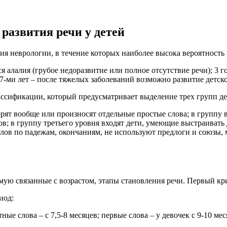
развития речи у детей
ния неврологии, в течение которых наиболее высока вероятност
тся алалия (грубое недоразвитие или полное отсутствие речи); 3
о 7-ми лет – после тяжелых заболеваний возможно развитие детс
ассификации, который предусматривает выделение трех групп д
орят вообще или произносят отдельные простые слова; в группу
в; в группу третьего уровня входят дети, умеющие выстраиват
лов по падежам, окончаниям, не используют предлоги и союзы,
ую связанные с возрастом, этапы становления речи. Первый кр
иод:
етные слова – с 7,5-8 месяцев; первые слова – у девочек с 9-10 ме