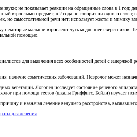
 звуки; не показывает реакции на обращенные слова в 1 год; 
нный взрослыми предмет; в 2 года не говорит ни одного слова; в 2
к, но самостоятельной речи нет; использует жесты и мимику вз
у некоторые малыши взрослеют чуть медленнее сверстников. Те
ональной помощью.
алистов для выявления всех особенностей детей с задержкой реч
ия, наличие соматических заболеваний. Невролог может назначи
идных вегетаций. Логопед исследует состояние речевого аппар
холог при помощи тестов (шкалы Гриффитс, Бейли) изучает пси
причину и назначая лечение ведущего расстройства, вызвавшего
раты для лечения