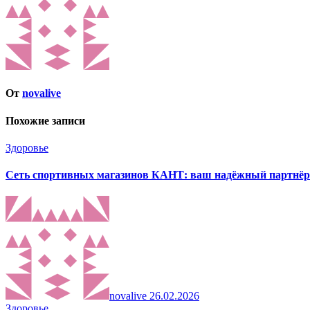
От
novalive
Похожие записи
Здоровье
Сеть спортивных магазинов КАНТ: ваш надёжный партнёр 
novalive
26.02.2026
Здоровье