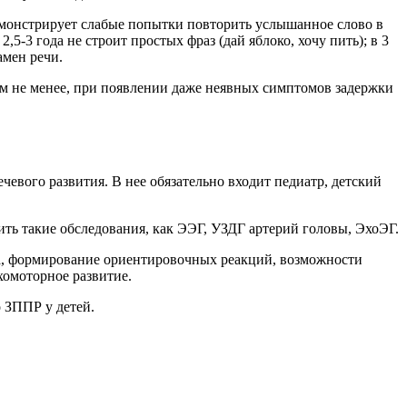
демонстрирует слабые попытки повторить услышанное слово в
,5-3 года не строит простых фраз (дай яблоко, хочу пить); в 3
амен речи.
м не менее, при появлении даже неявных симптомов задержки
евого развития. В нее обязательно входит педиатр, детский
ть такие обследования, как ЭЭГ, УЗДГ артерий головы, ЭхоЭГ.
ата, формирование ориентировочных реакций, возможности
хомоторное развитие.
 ЗППР у детей.