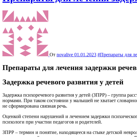
От
novalive
01.01.2023
#Препараты для ле
Препараты для лечения задержки речево
Задержка речевого развития у детей
Задержка психоречевого развития у детей (ЗПРР) – группа расстройств, при которых освоение навыками устной и зачастую письменной речи запаздывает по сравнению с возрастными
нормами. При таком состоянии у малышей не хватает словарного
не сформирована связная речь.
Оценкой степени нарушений и лечением задержки психического
психологи при участии педагогов и родителей.
ЗПРР – термин и понятие, находящееся на стыке детской невро