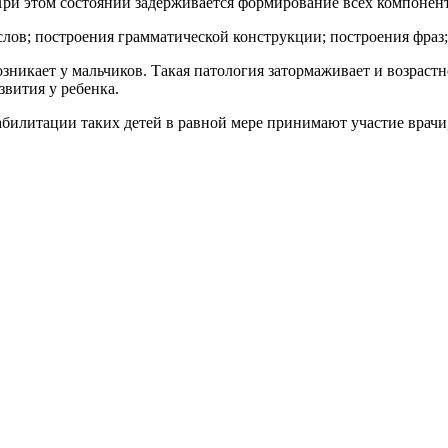
 При этом состоянии задерживается формирование всех компонен
 слов; построения грамматической конструкции; построения фраз;
никает у мальчиков. Такая патология затормаживает и возрастн
звития у ребенка.
еабилитации таких детей в равной мере принимают участие врач