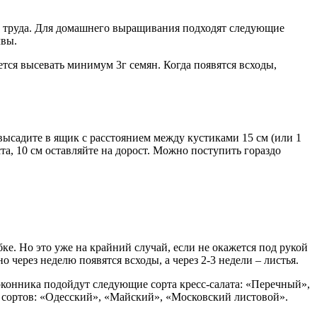
го труда. Для домашнего выращивания подходят следующие
чвы.
ется высевать минимум 3г семян. Когда появятся всходы,
 высадите в ящик с расстоянием между кустиками 15 см (или 1
та, 10 см оставляйте на дорост. Можно поступить гораздо
бке. Но это уже на крайний случай, если не окажется под рукой
о через неделю появятся всходы, а через 2-3 недели – листья.
конника подойдут следующие сорта кресс-салата: «Перечный»,
сортов: «Одесский», «Майский», «Московский листовой».