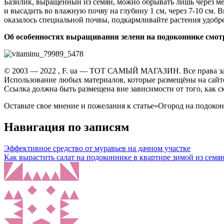
Базилик, выращенный из семян, можно обрывать лишь через мес
и высадить во влажную почву на глубину 1 см, через 7-10 см. 
оказалось специальной почвы, подкармливайте растения удобре
Об особенностях выращивания зелени на подоконнике смотр
© 2003 — 2022 , F. ua — ТОТ САМЫЙ МАГАЗИН. Все права 
Использование любых материалов, которые размещёны на сайте,
Ссылка должна быть размещена вне зависимости от того, как с
Оставьте свое мнение и пожелания к статье»Огород на подоко
Навигация по записям
Эффективное средство от муравьев на дачном участке
Как вырастить салат на подоконнике в квартире зимой из семя