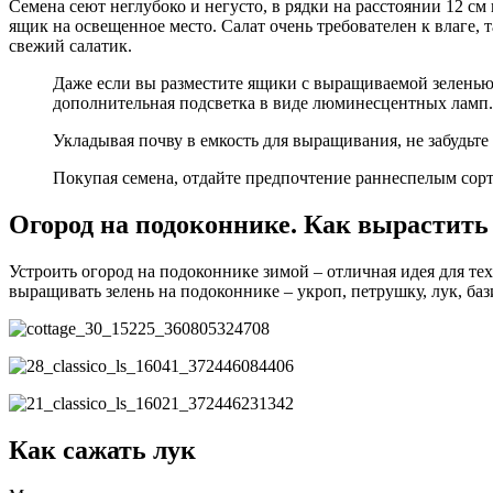
Семена сеют неглубоко и негусто, в рядки на расстоянии 12 с
ящик на освещенное место. Салат очень требователен к влаге, т
свежий салатик.
Даже если вы разместите ящики с выращиваемой зеленью на южной, восточной или юго-восточной стороне, все равно в осеннее-зимний период растениям понадобится
дополнительная подсветка в виде люминесцентных ламп. 
Укладывая почву в емкость для выращивания, не забудьте
Покупая семена, отдайте предпочтение раннеспелым сорт
Огород на подоконнике. Как вырастить
Устроить огород на подоконнике зимой – отличная идея для те
выращивать зелень на подоконнике – укроп, петрушку, лук, баз
Как сажать лук