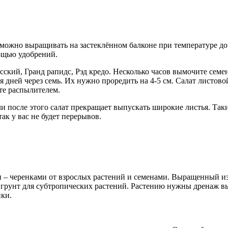
о можно выращивать на застеклённом балконе при температуре до
ощью удобрений.
сский, Гранд рапидс, Рэд кредо. Несколько часов вымочите семе
я дней через семь. Их нужно проредить на 4-5 см. Салат листово
те распылителем.
ели после этого салат прекращает выпускать широкие листья. Так
к у вас не будет перерывов.
– черенками от взрослых растений и семенами. Выращенный из 
 грунт для субтропических растений. Растению нужны дренаж выс
нки.