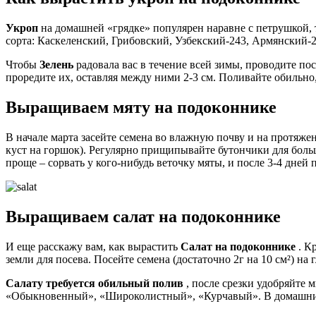
Укроп
на домашней «грядке» популярен наравне с петрушкой, 
сорта: Каскеленский, Грибовский, Узбекский-243, Армянский-
Чтобы
Зелень
радовала вас в течение всей зимы, проводите по
проредите их, оставляя между ними 2-3 см. Поливайте обильн
Выращиваем мяту на подоконнике
В начале марта засейте семена во влажную почву и на протяже
куст на горшок). Регулярно прищипывайте бутончики для больше
проще – сорвать у кого-нибудь веточку мяты, и после 3-4 дней 
Выращиваем салат на подоконнике
И еще расскажу вам, как вырастить
Салат на подоконнике
. Кр
земли для посева. Посейте семена (достаточно 2г на 10 см²) на
Салату требуется обильный полив
, после срезки удобряйте
«Обыкновенный», «Широколистный», «Курчавый». В домашних 