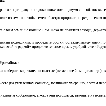
ырастить приправу на подоконнике можно двумя способами: выс
ике из семян
: чтобы семена быстро проросли, перед посевом п
е слоем земли не больше 1 см. Пока не появятся всходы, держите
енный подоконник и проредите ростки, оставляя между ними по 4
ться этой «грядкой» продолжительное время, удобряйте ее «Рад
«Урожайная».
и выберите короткие, но толстые (не меньше 2 см в диаметре),
есте (на утепленном балконе), поливайте умеренно, а затем пер
иальным удобрением, а когда они истощатся, замените на новые