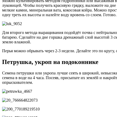
Можно культивировать методом гидропоники или высаживая в по
луковицей. Чтобы получить красивую грядку, выложите на дне 
мелкие камни, минеральная вата, кокосовая койра. Можно про
одну треть их высоты и налейте воду вровень со слоем. Готов
Для второго метода выращивания подойдёт почва с нейтральной
батарею. Сделайте на дне горшка дренажный слой высотой 3 см,
землю влажной.
Перья можно обрывать через 2-3 недели. Делайте это по кругу,
Петрушка, укроп на подоконнике
Семена петрушки или укропа лучше сеять в широкий, невысоки
семена в воде на 4 часа. Посеяв, присыпьте их землёй и накро
опрыскивателем.