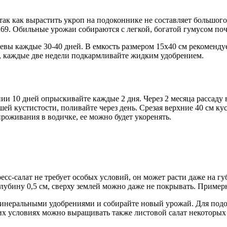
так как вырастить укроп на подоконнике не составляет большо
269. Обильные урожаи собираются с легкой, богатой гумусом по
севы каждые 30-40 дней. В емкость размером 15х40 см рекоменду
о, каждые две недели подкармливайте жидким удобрением.
нии 10 дней опрыскивайте каждые 2 дня. Через 2 месяца рассаду
й кустистости, поливайте через день. Срезая верхние 40 см кус
проживания в водичке, ее можно будет укоренять.
есс-салат не требует особых условий, он может расти даже на гу
 глубину 0,5 см, сверху землей можно даже не покрывать. Примерн
 минеральными удобрениями и собирайте новый урожай. Для подо
условиях можно выращивать также листовой салат некоторых 