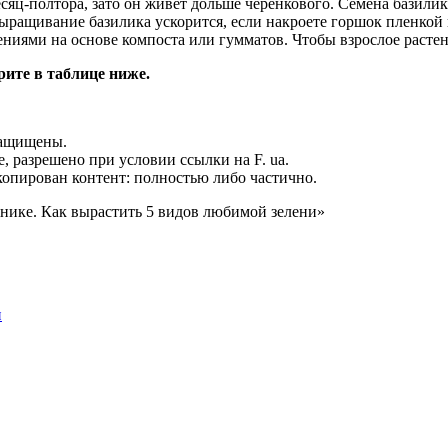
яц-полтора, зато он живет дольше черенкового. Семена базилик
Выращивание базилика ускорится, если накроете горшок пленкой и
ниями на основе компоста или гумматов. Чтобы взрослое растен
ите в таблице ниже.
защищены.
 разрешено при условии ссылки на F. ua.
копирован контент: полностью либо частично.
ннике. Как вырастить 5 видов любимой зелени»
н