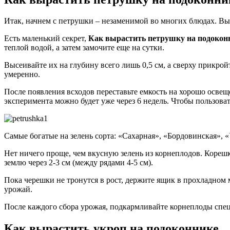
Итак, начнем с петрушки – незаменимой во многих блюдах. В
Есть маленький секрет,
Как вырастить петрушку на подоконн
теплой водой, а затем замочите еще на сутки.
Высеивайте их на глубину всего лишь 0,5 см, а сверху прикройт
умеренно.
После появления всходов переставьте емкость на хорошо освещ
эксперимента можно будет уже через 6 недель. Чтобы пользова
Самые богатые на зелень сорта: «Сахарная», «Бордовинская», 
Нет ничего проще, чем вкусную зелень из корнеплодов. Корешк
землю через 2-3 см (между рядами 4-5 см).
Пока черешки не тронутся в рост, держите ящик в прохладном м
урожай.
После каждого сбора урожая, подкармливайте корнеплоды спец
Как вырастить укроп на подоконнике