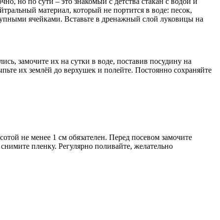
о, но по сути – это знакомый с детства стакан с водой и
тральный материал, который не портится в воде: песок,
крупными ячейками. Вставьте в дренажный слой луковицы на
сь, замочите их на сутки в воде, поставив посудину на
ыпьте их землёй до верхушек и полейте. Постоянно сохраняйте
отой не менее 1 см обязателен. Перед посевом замочите
, снимите пленку. Регулярно поливайте, желательно