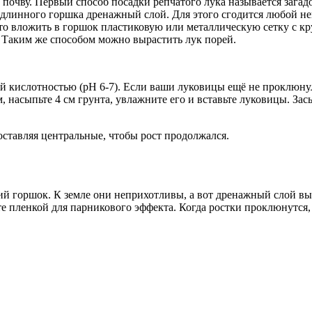
чву. Первый способ посадки репчатого лука называется загадочн
длинного горшка дренажный слой. Для этого сгодится любой ней
сто вложить в горшок пластиковую или металлическую сетку с 
о. Таким же способом можно вырастить лук порей.
 кислотностью (pH 6-7). Если ваши луковицы ещё не проклюнули
 насыпьте 4 см грунта, увлажните его и вставьте луковицы. Зас
 оставляя центральные, чтобы рост продолжался.
й горшок. К земле они неприхотливы, а вот дренажный слой выс
йте пленкой для парникового эффекта. Когда ростки проклюнутся