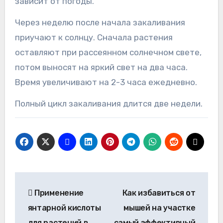
зависит от погоды.
Через неделю после начала закаливания
приучают к солнцу. Сначала растения
оставляют при рассеянном солнечном свете,
потом выносят на яркий свет на два часа.
Время увеличивают на 2-3 часа ежедневно.
Полный цикл закаливания длится две недели.
Навигация
Применение
Как избавиться от
по
янтарной кислоты
мышей на участке
записям
для растений в
самый эффективный