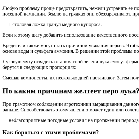
Любую проблему проще предотвратить, нежели устранять ее по
посевной кампании. Землю на грядках они обеззараживают, пр
— 1 столовая ложка гранул медного купороса.
Если к этому шагу добавить использование качественного посе
Вредители также могут стать причиной увядания перьев. Чтоб
основе воды и сульфата аммония. В решении этой проблемы по
Луковую муху отвадить от ароматной зелени лука смогут ферм
берутся в следующих пропорциях:
Смешав компоненты, их несколько дней настаивают. Затем пол
По каким причинам желтеет перо лука
При грамотном соблюдении агротехники выращивания данного о
раньше. Способствовать этому явлению может один или сочет
— неблагоприятные погодные условия на протяжении периода
Как бороться с этими проблемами?