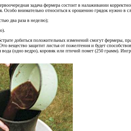
ервоочередная задача фермера состоит в налаживании корректно
ая. Особо внимательно относиться к орошению грядок нужно в 
тью два раза в неделю);
ю).
страте добиться положительных изменений смогут фермеры, пра
то вещество защитит листья от пожелтения и будет способство
 вода (одно ведро), коровяк или птичий помет (250 грамм). Инг