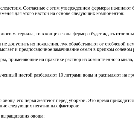
следствия. Согласные с этим утверждением фермеры начинают б
именяя для этого настой на основе следующих компонентов:
вного материала, то в конце сезона фермера будет ждать отличн
ы не допустить их появления, лук обрабатывают от стеблевой не
могает и предпосадочное замачивание семян в крепком солевом 
еры, применяющие на практике раствор из хозяйственного мыла,
ученный настой разбавляют 10 литрами воды и распыляют на гря
?
воща его перья желтеют перед уборкой. Это время приходится н
ание следующих негативных факторов:
 выращивания овоща;