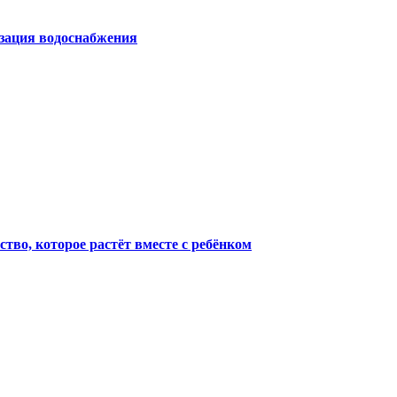
изация водоснабжения
тво, которое растёт вместе с ребёнком