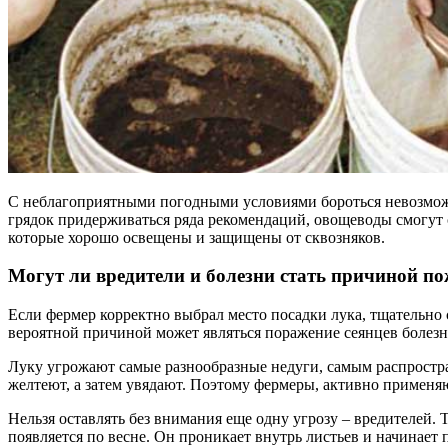
С неблагоприятными погодными условиями бороться невозможно
грядок придерживаться ряда рекомендаций, овощеводы смогут 
которые хорошо освещены и защищены от сквозняков.
Могут ли вредители и болезни стать причиной п
Если фермер корректно выбрал место посадки лука, тщательно 
вероятной причиной может являться поражение сеянцев болезн
Луку угрожают самые разнообразные недуги, самым распростра
желтеют, а затем увядают. Поэтому фермеры, активно применя
Нельзя оставлять без внимания еще одну угрозу – вредителей. 
появляется по весне. Он проникает внутрь листьев и начинает п