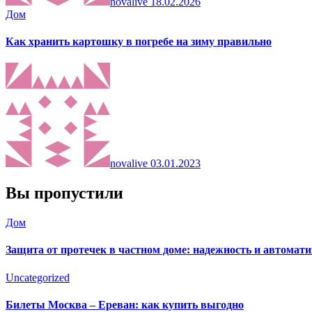
novalive
18.02.2026
Дом
Как хранить картошку в погребе на зиму правильно
novalive
03.01.2023
Вы пропустили
Дом
Защита от протечек в частном доме: надежность и автомат
Uncategorized
Билеты Москва – Ереван: как купить выгодно