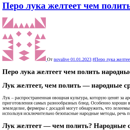
Перо лука желтеет чем полит
От
novalive
01.01.2023
#Перо лука желтее
Перо лука желтеет чем полить народны
Лук желтеет, чем полить — народные ср
Лук – распространенная овощная культура, которую ценят за ароматную зелень и сочную мякоть с пикантным сбалансированным вкусом. Головки и зеленые перья лука используются для
приготовления самых разнообразных блюд. Особенно хороши в
земледелие, фермеры с досадой могут обнаружить, что лелеемый
используя исключительно безопасные народные методы, речь п
Лук желтеет — чем полить? Народные 