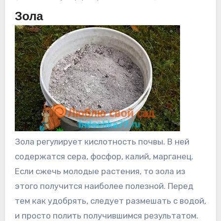
Зола
Зола регулирует кислотность почвы. В ней
содержатся сера, фосфор, калий, марганец.
Если сжечь молодые растения, то зола из
этого получится наиболее полезной. Перед
тем как удобрять, следует размешать с водой,
и просто полить получившимся результатом.