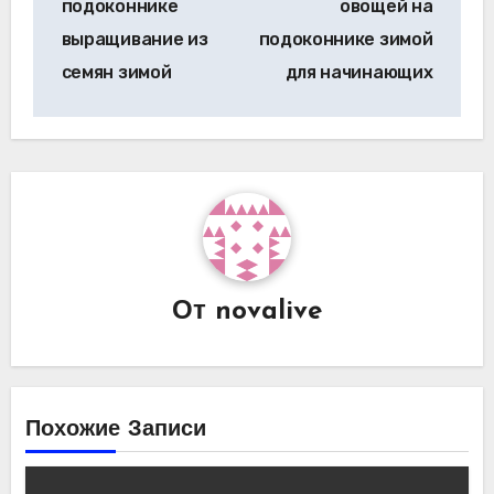
подоконнике
овощей на
записям
выращивание из
подоконнике зимой
семян зимой
для начинающих
От
novalive
Похожие Записи