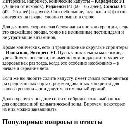
Интересны, например, конические капусты –
Карафлекс
F
1
(76 дней от всходов),
Редженси
F
1
(60 – 65 дней),
Сонсма
F
1
(45 – 55 дней) и другие. Они небольшие, вкусные и эффектно
смотрятся на грядке, словно гномики в строю.
Для дачников скороспелая белокочанка вне конкуренции, ведь
это свежайшие овощи, точно не начиненные пестицидами и
не утратившие витаминов,
Кроме конических, есть и традиционные округлые спринтеры
–
Июньская, Экспресс
F
1
. Пусть у них кочаны маленькие, а
урожайность невелика, но именно они поддержат и укрепят
здоровье как раз тогда, когда это особенно необходимо – в
начале и середине лета.
Если же вы любите солить капусту, имеет смысл остановиться
на среднеспелых сортах, рекомендованных конкретно для
вашего региона – они дадут максимальный урожай.
Долго хранятся поздние сорта и гибриды, тоже выбранные
для определенной климатической зоны. Впрочем, некоторые
из них можно заквашивать.
Популярные вопросы и ответы