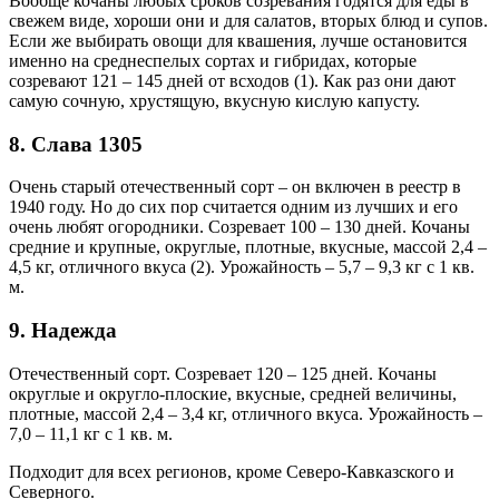
Вообще кочаны любых сроков созревания годятся для еды в
свежем виде, хороши они и для салатов, вторых блюд и супов.
Если же выбирать овощи для квашения, лучше остановится
именно на среднеспелых сортах и гибридах, которые
созревают 121 – 145 дней от всходов (1). Как раз они дают
самую сочную, хрустящую, вкусную кислую капусту.
8. Слава 1305
Очень старый отечественный сорт – он включен в реестр в
1940 году. Но до сих пор считается одним из лучших и его
очень любят огородники. Созревает 100 – 130 дней. Кочаны
средние и крупные, округлые, плотные, вкусные, массой 2,4 –
4,5 кг, отличного вкуса (2). Урожайность – 5,7 – 9,3 кг с 1 кв.
м.
9. Надежда
Отечественный сорт. Созревает 120 – 125 дней. Кочаны
округлые и округло-плоские, вкусные, средней величины,
плотные, массой 2,4 – 3,4 кг, отличного вкуса. Урожайность –
7,0 – 11,1 кг с 1 кв. м.
Подходит для всех регионов, кроме Северо-Кавказского и
Северного.