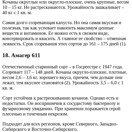
Кочаны округлые или округло-плоские, очень крупные, весом
10 – 15 кг. Не растрескиваются. Урожайность зашкаливает –
40 кг с 1 кв. м.
Самая долго созревающая капуста. Но она самая вкусная и
полезная, так как успевает накопить максимум ценные
веществ и витаминов. Ее можно есть в свежем виде,
консервировать и квасить. А главное ее свойство – отменная
лежкость. Срок созревания этих сортов до 161 – 175 дней (1).
18. Амагер 611
Отечественный старинный сорт – в Госреестре с 1947 года.
Созревает 117 – 148 дней. Кочаны округло-плоские, плотные,
весом 2,6 – 3,6 кг, хорошего вкуса, причем, чем дольше они
лежат, тем вкуснее становятся (2). Урожайность 3,5 – 6,0 с 1
кв. м.
Сорт устойчив к растрескиванию кочанов. Однако есть и
недостатки. Он восприимчив к сосудистому бактериозу и
фузариозному увяданию. При хранении поражается серой
плесенью и точечным некрозом.
Подходит для всех регионов, кроме Северного, Западно-
Сибирского и Восточно-Сибирского.