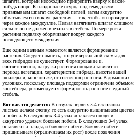
шпагата, который необходимо прикрепить вверху к какой-
нибудь опоре. К плодоножке огурца под семядолями
привязываем шпагат свободной петлей, затем аккуратно
обматываем его вокруг растения — так, чтобы он проходил
через каждое междоузлие. Нельзя натягивать шпагат слишком
сильно: он не должен врезаться в стебель. По мере роста
растения подвязку оборачивают вокруг каждого
последующего междоузлия.
Еще одним важным моментом является формирование
растения. Следует помнить, что универсальной схемы для
всех гибридов не существует. Формирование и,
соответственно, нагрузка растения плодами зависит от
периода вегетации, характеристик гибрида, высоты вашей
шпалеры и, конечно же, от состояния растения. В домашних
условиях, поскольку площадь подкормки ограничена объемом
контейнера, рекомендуется формировать растение в единый
стебель.
Вот как это делается:
В пазухах первых 3-4 настоящих
листьев делаем слепку, то есть аккуратно выщипываем цветки
и побеги. В следующих 3-4 узлах оставляем плоды и
аккуратно удаляем боковые побеги. В следующих 3-4 узлах
оставляют и плоды, и боковые побеги. Боковые побеги
прищипываем (ограничиваем их рост) после появления