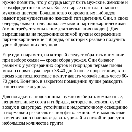
нужно помнить, что у огурца могут быть мужские, женские и
гермафродитные цветки. Более старые сорта дают много
мужских цветков. Большинство современных гибридов
имеют преимущественно женский тип цветения. Они, в свою
очередь, бывают пчелоопыляемыми и партенокарпическими
(им не требуется опыление для завязывания плодов). Для
выращивания на подоконнике зимой нужны современные
партенокарпические гибриды, от которых реально получить
урожай домашних огурцов.
Еще один параметр, на который следует обратить внимание
при выборе семян — сроки сбора урожая. Они бывают
разными: у ультраранних сортов и гибридов первые плоды
можно сорвать уже через 38-40 дней после прорастания, в то
время как позднеспелые начнут давать урожай лишь через 60-
70 дней. Конечно, в закрытом помещении лучше разводить
раннеспелые огурцы.
Для посадки на подоконнике нужно выбирать компактные,
неприхотливые сорта и гибриды, которые переносят сухой
воздух в квартирах, устойчивы к недостаточному освещению
и нормально развиваются под фитолампой. Эти компактные
растения рано начинают давать урожай и спокойно растут в
небольшом количестве грунта.