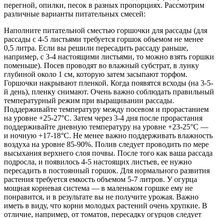
перегной, опилки, песок в разных пропорциях. Рассмотрим
различные варианты питательных смесей:
Наполните питательной сместью горшочки для рассады (для
рассады с 4-5 листьями требуется горшок объемом не менее
0,5 литра. Если вы решили пересадить рассаду раньше,
например, с 3-4 настоящими листьями, то можно взять горшки
поменьше). Посев проводят во влажный субстрат, в лунку
глубиной около 1 см, которую затем засыпают торфом.
Горшочки накрывают пленкой. Когда появятся всходы (на 3-5-
й день), пленку снимают. Очень важно соблюдать правильный
температурный режим при выращивании рассады.
Поддерживайте температуру между посевом и прорастанием
на уровне +25-27°C. Затем через 3-4 дня после прорастания
поддерживайте дневную температуру на уровне +23-25°C —
и ночную +17-18°C. Не менее важно поддерживать влажность
воздуха на уровне 85-90%. Полив следует проводить по мере
высыхания верхнего слоя почвы. После того как ваша рассада
подросла, и появилось 4-5 настоящих листьев, ее нужно
пересадить в постоянный горшок. Для нормального развития
растения требуется емкость объемом 5-7 литров. У огурца
мощная корневая система — в маленьком горшке ему не
понравится, и в результате вы не получите урожая. Важно
иметь в виду, что корни молодых растений очень хрупкие. В
отличие, например, от томатов, пересадку огурцов следует