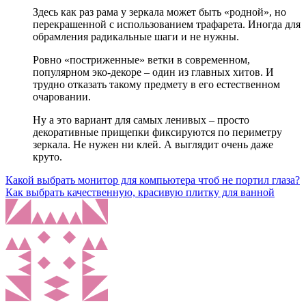
Здесь как раз рама у зеркала может быть «родной», но
перекрашенной с использованием трафарета. Иногда для
обрамления радикальные шаги и не нужны.
Ровно «постриженные» ветки в современном,
популярном эко-декоре – один из главных хитов. И
трудно отказать такому предмету в его естественном
очаровании.
Ну а это вариант для самых ленивых – просто
декоративные прищепки фиксируются по периметру
зеркала. Не нужен ни клей. А выглядит очень даже
круто.
Навигация
Какой выбрать монитор для компьютера чтоб не портил глаза?
Как выбрать качественную, красивую плитку для ванной
по
записям