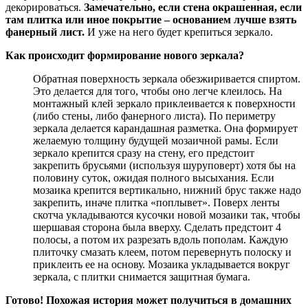
декорироваться.
Замечательно, если стена окрашенная, если
там плитка или иное покрытие – основанием лучше взять
фанерный лист.
И уже на него будет крепиться зеркало.
Как происходит формирование нового зеркала?
Обратная поверхность зеркала обезжиривается спиртом.
Это делается для того, чтобы оно легче клеилось. На
монтажный клей зеркало приклеивается к поверхности
(либо стены, либо фанерного листа). По периметру
зеркала делается карандашная разметка. Она формирует
желаемую толщину будущей мозаичной рамы. Если
зеркало крепится сразу на стену, его предстоит
закрепить брусьями (используя шуруповерт) хотя бы на
половину суток, ожидая полного высыхания. Если
мозаика крепится вертикально, нижний брус также надо
закрепить, иначе плитка «поплывет». Поверх ленты
скотча укладываются кусочки новой мозаики так, чтобы
шершавая сторона была вверху. Сделать предстоит 4
полосы, а потом их разрезать вдоль пополам. Каждую
плиточку смазать клеем, потом перевернуть полоску и
приклеить ее на основу. Мозаика укладывается вокруг
зеркала, с плитки снимается защитная бумага.
Готово! Похожая история может получиться в домашних