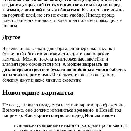
создания узора, либо есть четкая схема выкладки перед
глазами, с которой нельзя сбиваться.
Клеить также можно
на горячий клей, но это не очень удобно. Иногда проще
плести бисерные полосы и клеить на полотно прямо целые
полосы.
Другое
Что еще использовать для обрамления зеркала: ракушки
(отличный объект в морском стиле), а также морские
камушки. Можно покупать интерьерные наклейки и
элементарно обходиться ими.
А можно вырезать из
дизайнерской цветной бумаги по шаблонам много бабочек
и выложить раму ими.
Используют также фольгу, мох,
бечевку, джут и даже яичную скорлупу.
Новогодние варианты
Не всегда зеркало нуждается в стационарном преображении.
Возможно, оно должно измениться временно, в Новый год,
например.
Как украсить зеркало перед Новым годом:
использовать вязаные снежинки, которые прошиваются
на машинке в одну гирлянду, покрываются