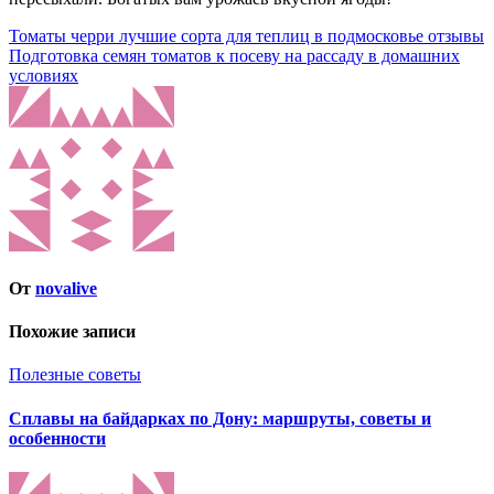
Навигация
Томаты черри лучшие сорта для теплиц в подмосковье отзывы
Подготовка семян томатов к посеву на рассаду в домашних
по
условиях
записям
От
novalive
Похожие записи
Полезные советы
Сплавы на байдарках по Дону: маршруты, советы и
особенности