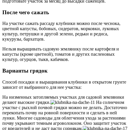
подготовьте участок за месяц до высадки саженцев.
После чего сажать
На участке сажать рассаду клубники можно после чеснока,
цветной капусты, бобовых, сидератов, морковки, луковых
культур, петрушки и другой зелени, редьки и редиса,
кукурузы, бархатцев.
Нельзя выращивать садовую землянику после картофеля и
капусты (кроме цветной), томатов и других пасленовых
культур, огурцов, тыкв, кабачков.
Варианты грядок
Способ посадки и выращивания клубники в открытом грунте
зависит от выбранного для нее участка:
На низменных затопляемых участках для садовой земляники
делают высокие грядки.
На солнечном
участке с рыхлой почвой грядки можно не делать. Достаточно
перекопать почву на ровной поверхности и сделать в ней
лунки. Многие садоводы для облегчения ухода за растениями
почву укрывают темным агроволокном. Оно защитит участок
от вредителей и не даст расти сорнякам.