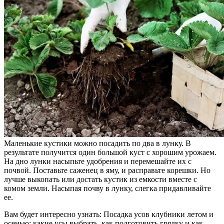
Маленькие кустики можно посадить по два в лунку. В
результате получится один большой куст с хорошим урожаем.
На дно лунки насыпьте удобрения и перемешайте их с
почвой. Поставьте саженец в яму, и расправьте корешки. Но
лучше выкопать или достать кустик из емкости вместе с
комом земли. Насыпая почву в лунку, слегка придавливайте
ее.
Вам будет интересно узнать: Посадка усов клубники летом и
осенью: какие усы выбрать, как подготовить грядку и как