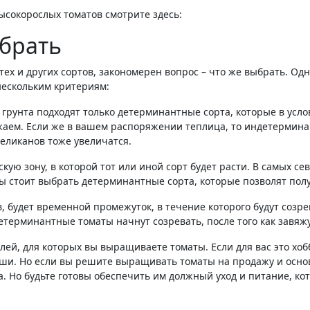
сокорослых томатов смотрите здесь:
ыбрать
тех и других сортов, закономерен вопрос – что же выбрать. Одн
нескольким критериям:
 грунта подходят только детерминантные сорта, которые в усло
жаем. Если же в вашем распоряжении теплица, то индетермина
великанов тоже увеличатся.
кую зону, в которой тот или иной сорт будет расти. В самых с
 стоит выбрать детерминантные сорта, которые позволят получ
в, будет временной промежуток, в течение которого будут соз
терминантные томаты начнут созревать, после того как завяжу
елей, для которых вы выращиваете томаты. Если для вас это хо
аши. Но если вы решите выращивать томаты на продажу и осно
. Но будьте готовы обеспечить им должный уход и питание, ко