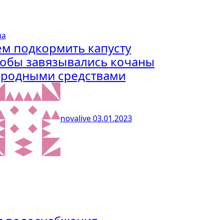
ча
м подкормить капусту
тобы завязывались кочаны
ародными средствами
novalive
03.01.2023