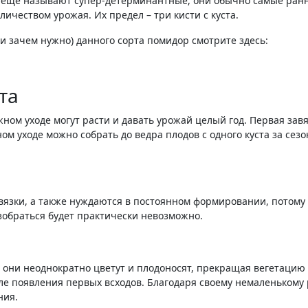
х ещё называют супер-детерминантные, они обычно самые ран
личеством урожая. Их предел – три кисти с куста.
 и зачем нужно) данного сорта помидор смотрите здесь:
та
ном уходе могут расти и давать урожай целый год. Первая завяз
м уходе можно собрать до ведра плодов с одного куста за сезо
язки, а также нуждаются в постоянном формировании, потому
зобраться будет практически невозможно.
е. они неоднократно цветут и плодоносят, прекращая вегетаци
е появления первых всходов. Благодаря своему немаленькому 
ния.