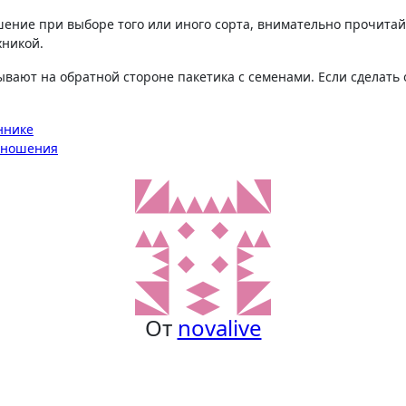
ение при выборе того или иного сорта, внимательно прочитай
хникой.
вают на обратной стороне пакетика с семенами. Если сделать
ннике
доношения
От
novalive