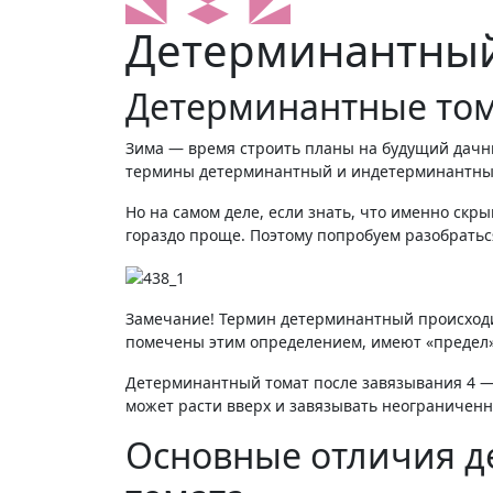
Детерминантный 
Детерминантные том
Зима — время строить планы на будущий дачный сезон и выбирать новые сорта томатов, но читая описания того или иного сорта часто можно встретить
термины детерминантный и индетерминантный. 
Но на самом деле, если знать, что именно скр
гораздо проще. Поэтому попробуем разобратьс
Замечание! Термин детерминантный происходит
помечены этим определением, имеют «предел»
Детерминантный томат после завязывания 4 — 
может расти вверх и завязывать неограниченн
Основные отличия д