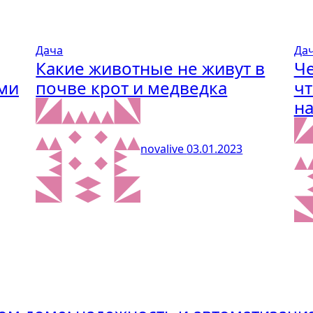
Дача
Да
Какие животные не живут в
Че
ми
почве крот и медведка
ч
н
novalive
03.01.2023