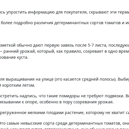
ясь упростить информацию для покупателя, скрывают эти терм
им более подробно различия детерминантных сортов томатов и 
ометкой обычно дают первую завязь после 5-7 листа, последу
 ранний урожай, который, как правило, созревает в одно врем
ование куста.
я выращивания на улице (это касается средней полосы). Выби
и коротким летом.
стретить надпись, что такие помидоры не требуют подвязки. В
язывании к опоре, особенно в пору созревания урожая.
ерегруженное мелкими плодами растение, которому не хватит с
о самые невысокие сорта среди детерминантных томатов, они