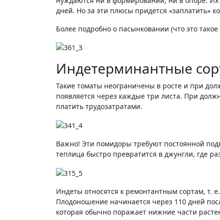
нуждаются ни в формировании, ни в опоре. И
дней. Но за эти плюсы придется «заплатить» ко
Более подробно о пасынковании (что это такое
Индетерминантные сор
Такие томаты неограничены в росте и при долж
появляется через каждые три листа. При должно
платить трудозатратами.
Важно! Эти помидоры требуют постоянной подв
теплица быстро превратится в джунгли, где ра
Индеты относятся к ремонтантным сортам, т. 
Плодоношение начинается через 110 дней посл
которая обычно поражает нижние части расте