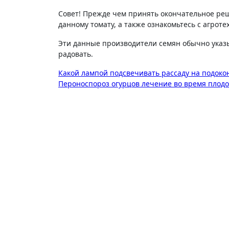
Совет! Прежде чем принять окончательное реш
данному томату, а также ознакомьтесь с агроте
Эти данные производители семян обычно указы
радовать.
Навигация
Какой лампой подсвечивать рассаду на подоко
Пероноспороз огурцов лечение во время пло
по
записям