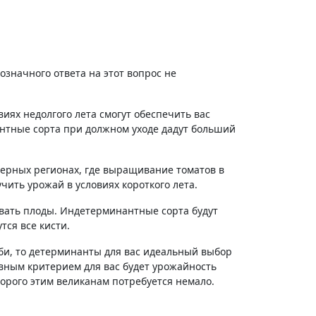
означного ответа на этот вопрос не
виях недолгого лета смогут обеспечить вас
нтные сорта при должном уходе дадут больший
еверных регионах, где выращивание томатов в
ить урожай в условиях короткого лета.
ревать плоды. Индетерминантные сорта будут
тся все кисти.
бби, то детерминанты для вас идеальный выбор
вным критерием для вас будет урожайность
торого этим великанам потребуется немало.