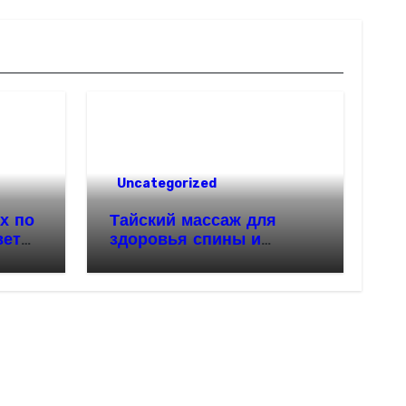
Uncategorized
х по
Тайский массаж для
веты
здоровья спины и
красивой осанки