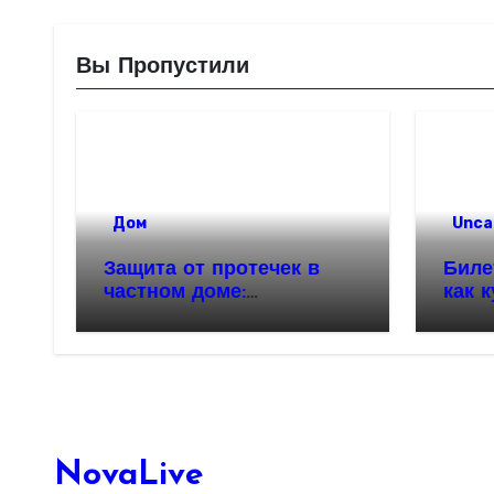
Вы Пропустили
Дом
Unca
Защита от протечек в
Биле
частном доме:
как 
надежность и
автоматизация
водоснабжения
NovaLive