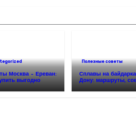
tegorized
Полезные советы
ты Москва – Ереван:
Сплавы на байдарка
купить выгодно
Дону: маршруты, со
и особенности