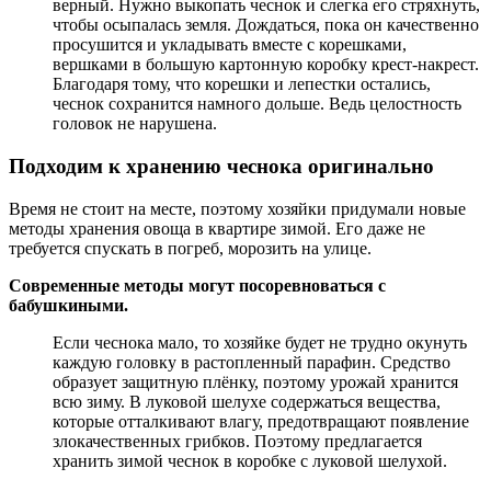
верный. Нужно выкопать чеснок и слегка его стряхнуть,
чтобы осыпалась земля. Дождаться, пока он качественно
просушится и укладывать вместе с корешками,
вершками в большую картонную коробку крест-накрест.
Благодаря тому, что корешки и лепестки остались,
чеснок сохранится намного дольше. Ведь целостность
головок не нарушена.
Подходим к хранению чеснока оригинально
Время не стоит на месте, поэтому хозяйки придумали новые
методы хранения овоща в квартире зимой. Его даже не
требуется спускать в погреб, морозить на улице.
Современные методы могут посоревноваться с
бабушкиными.
Если чеснока мало, то хозяйке будет не трудно окунуть
каждую головку в растопленный парафин. Средство
образует защитную плёнку, поэтому урожай хранится
всю зиму. В луковой шелухе содержаться вещества,
которые отталкивают влагу, предотвращают появление
злокачественных грибков. Поэтому предлагается
хранить зимой чеснок в коробке с луковой шелухой.