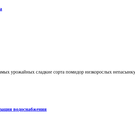
а
 самых урожайных сладкие сорта помидор низкорослых непасын
изация водоснабжения