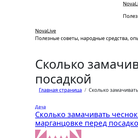
Перейти
NovaL
к
Полез
содержимому
NovaLive
Полезные советы, народные средства, оп
Сколько замачив
посадкой
Главная страница
Сколько замачивать
Дача
Сколько замачивать чеснок
марганцовке перед посадк