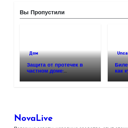
Вы Пропустили
Дом
Unca
Защита от протечек в
Биле
частном доме:
как 
надежность и
автоматизация
водоснабжения
NovaLive