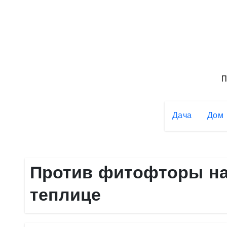
Перейти
к
содержимому
П
Дача
Дом
Против фитофторы на
теплице