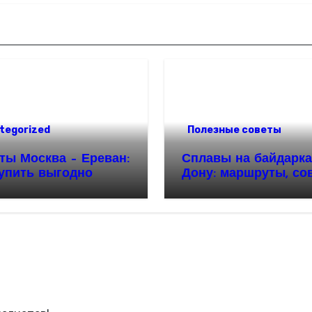
tegorized
Полезные советы
ты Москва – Ереван:
Сплавы на байдарка
купить выгодно
Дону: маршруты, со
и особенности