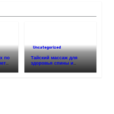
Uncategorized
х по
Тайский массаж для
веты
здоровья спины и
красивой осанки