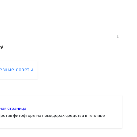
в!
езные советы
ная страница
Против фитофторы на помидорах средства в теплице