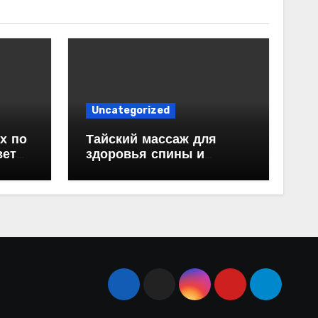
Uncategorized
х по
Тайский массаж для
веты
здоровья спины и
красивой осанки