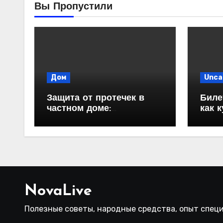
Вы Пропустили
Дом
Unca
Защита от протечек в
Биле
частном доме:
как 
надежность и
автоматизация
водоснабжения
NovaLive
Полезные советы, народные средства, опыт спец