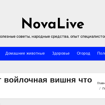
NovaLive
олезные советы, народные средства, опыт специалисто
Домашние животные
Здоровье
Огород
Пол
т войлочная вишня что
Глав
П