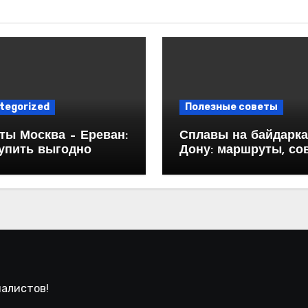
tegorized
Полезные советы
ты Москва – Ереван:
Сплавы на байдарка
купить выгодно
Дону: маршруты, со
и особенности
иалистов!