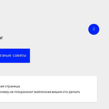
в!
езные советы
ная страница
очему не плодоносит войлочная вишня что делать