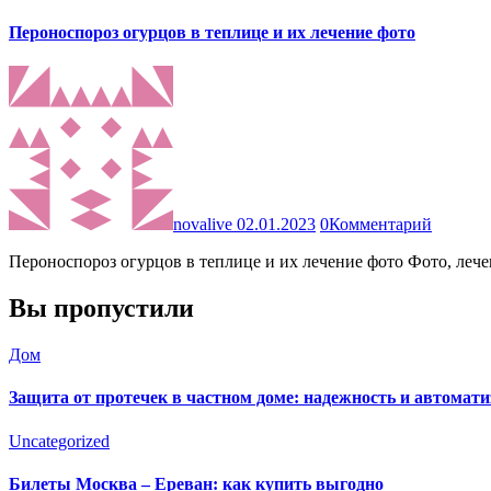
Пероноспороз огурцов в теплице и их лечение фото
novalive
02.01.2023
0
Комментарий
Пероноспороз огурцов в теплице и их лечение фото Фото, ле
Вы пропустили
Дом
Защита от протечек в частном доме: надежность и автомат
Uncategorized
Билеты Москва – Ереван: как купить выгодно