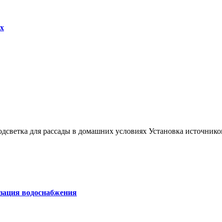
х
 Подсветка для рассады в домашних условиях Установка источн
изация водоснабжения