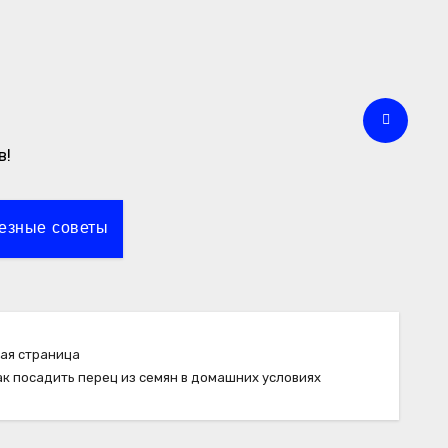
в!
езные советы
ная страница
ак посадить перец из семян в домашних условиях