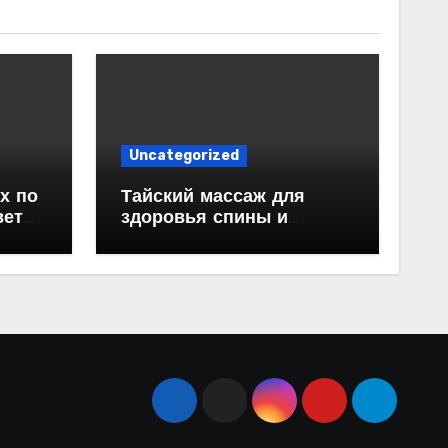
Uncategorized
х по
Тайский массаж для
веты
здоровья спины и
красивой осанки