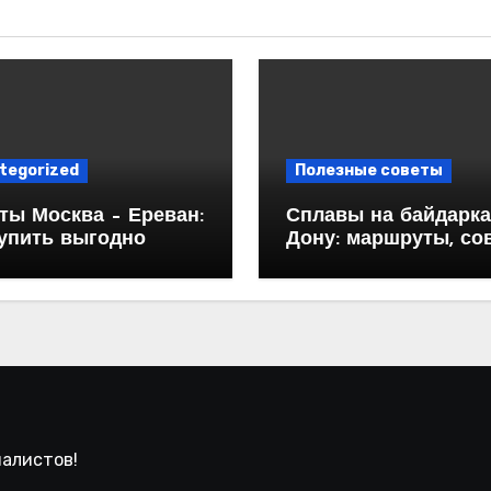
tegorized
Полезные советы
ты Москва – Ереван:
Сплавы на байдарка
купить выгодно
Дону: маршруты, со
и особенности
иалистов!