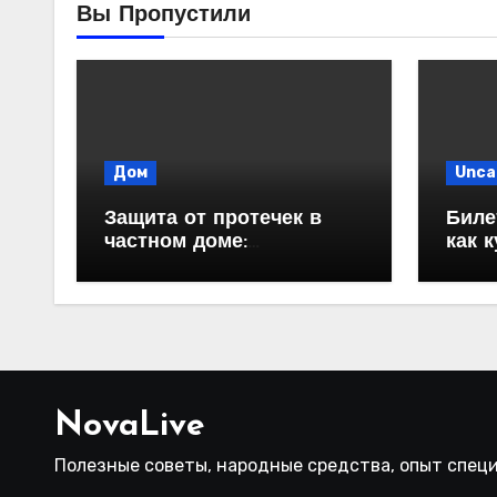
Вы Пропустили
Дом
Unca
Защита от протечек в
Биле
частном доме:
как 
надежность и
автоматизация
водоснабжения
NovaLive
Полезные советы, народные средства, опыт спец