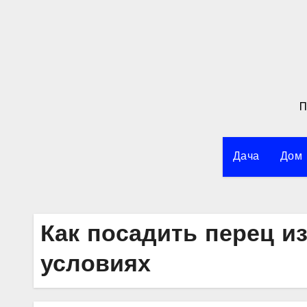
Перейти
к
содержимому
П
Дача
Дом
Как посадить перец и
условиях