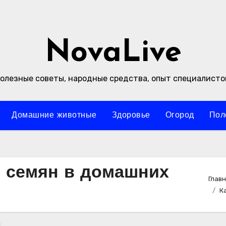
NovaLive
олезные советы, народные средства, опыт специалисто
Домашние животные
Здоровье
Огород
Пол
з семян в домашних
Глав
К