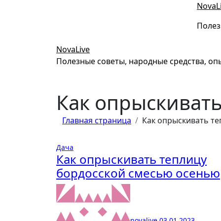
Перейти
NovaL
к
Полез
содержимому
NovaLive
Полезные советы, народные средства, оп
Как опрыскивать
Главная страница
Как опрыскивать т
Дача
Как опрыскивать теплицу
бордосской смесью осенью
novalive
03.01.2023