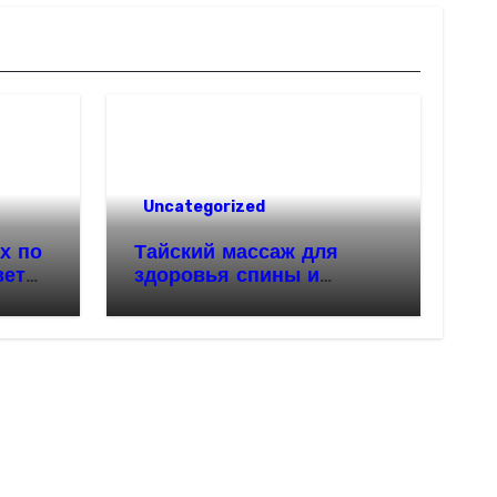
Uncategorized
х по
Тайский массаж для
веты
здоровья спины и
красивой осанки