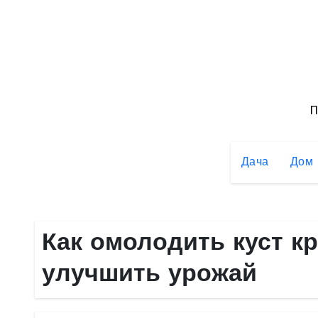
Перейти
к
содержимому
П
Дача
Дом
Как омолодить куст к
улучшить урожай