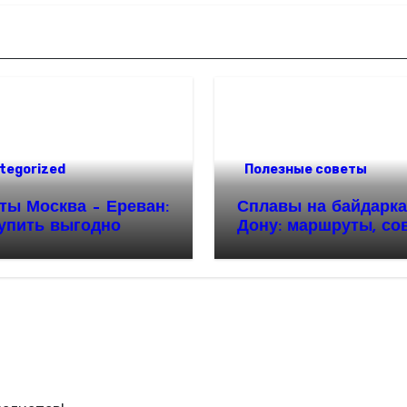
tegorized
Полезные советы
ты Москва – Ереван:
Сплавы на байдарка
купить выгодно
Дону: маршруты, со
и особенности