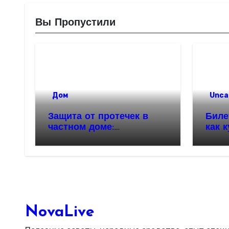
Вы Пропустили
Дом
Unca
Защита от протечек в
Биле
частном доме:
как 
надежность и
автоматизация
водоснабжения
NovaLive