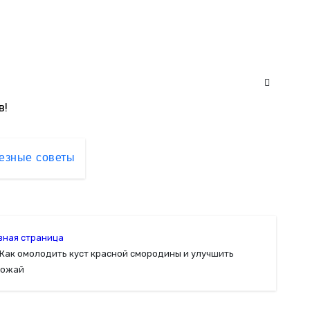
в!
езные советы
вная страница
Как омолодить куст красной смородины и улучшить
рожай