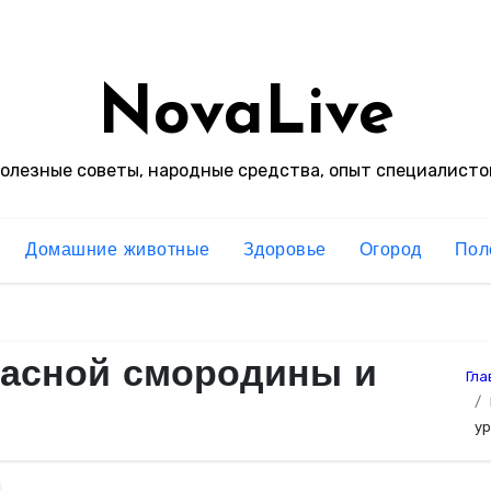
NovaLive
олезные советы, народные средства, опыт специалисто
Домашние животные
Здоровье
Огород
Пол
расной смородины и
Гла
у