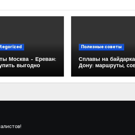
tegorized
Полезные советы
ты Москва – Ереван:
Сплавы на байдарка
купить выгодно
Дону: маршруты, со
и особенности
иалистов!