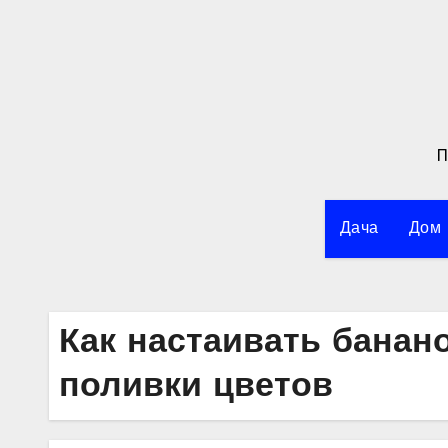
Перейти
к
содержимому
П
Дача
Дом
Как настаивать банан
поливки цветов