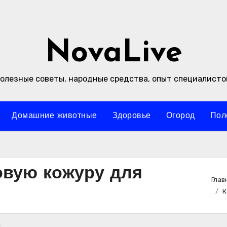
NovaLive
олезные советы, народные средства, опыт специалисто
Домашние животные
Здоровье
Огород
Пол
овую кожуру для
Глав
К