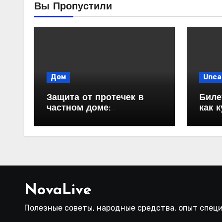
Вы Пропустили
Дом
Unca
Защита от протечек в
Биле
частном доме:
как 
надежность и
автоматизация
водоснабжения
NovaLive
Полезные советы, народные средства, опыт спец