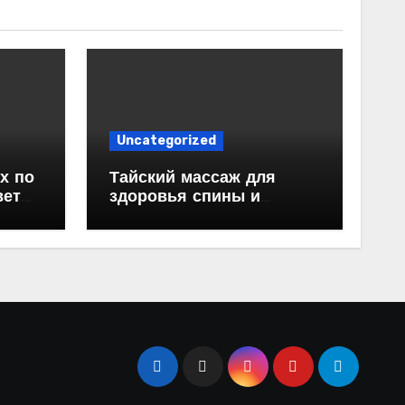
Uncategorized
х по
Тайский массаж для
веты
здоровья спины и
красивой осанки