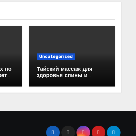
Uncategorized
х по
Тайский массаж для
веты
здоровья спины и
красивой осанки