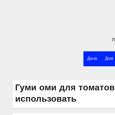
Перейти
к
содержимому
П
Дача
Дом
Гуми оми для томатов
использовать