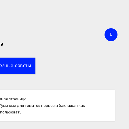
в!
езные советы
вная страница
Гуми оми для томатов перцев и баклажан как
пользовать