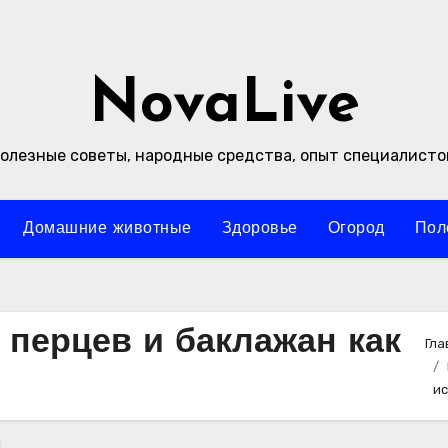
NovaLive
олезные советы, народные средства, опыт специалисто
Домашние животные
Здоровье
Огород
Пол
 перцев и баклажан как
Гла
ис