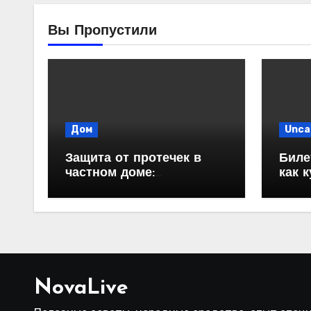
Вы Пропустили
Дом
Unca
Защита от протечек в
Биле
частном доме:
как 
надежность и
автоматизация
водоснабжения
NovaLive