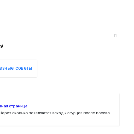
в!
езные советы
вная страница
Через сколько появляются всходы огурцов после посева