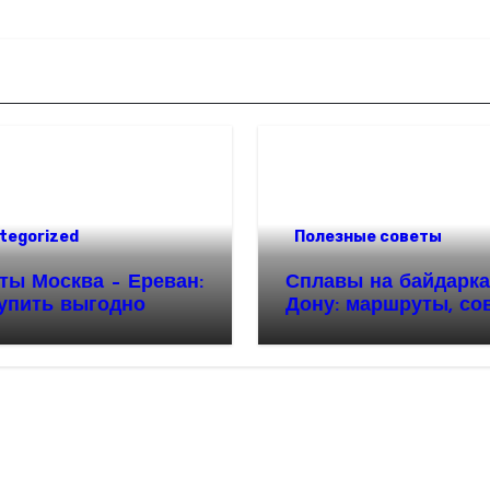
tegorized
Полезные советы
ты Москва – Ереван:
Сплавы на байдарка
купить выгодно
Дону: маршруты, со
и особенности