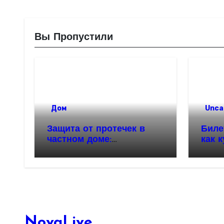
Вы Пропустили
Дом
Unca
Защита от протечек в
Биле
частном доме:
как 
надежность и
автоматизация
водоснабжения
NovaLive