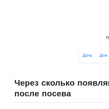
Перейти
к
содержимому
П
Дача
Дом
Через сколько появля
после посева